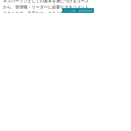
ネスパーソンとしての基本を身につけるコース
から、管理職・リーダーに必要なマネジメント
ページID：00245043
スキルまで、多彩なコースをご用意。コーチン
グのコースでは、コーチングの基礎知識とコー
チに求められる姿勢を学び、部下が自ら考え、
答えを出せるように導く、コーチングの一連の
流れを理論学習とケーススタディーで学ぶこと
ができます。
大塚商会のたよれーる 人材育成支援サービス
＊ 本記事中に記載の肩書や数値、社名、固有名
詞、掲載の図版内容などは公開時点のもので
す。
目次へ戻る