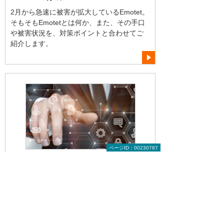
2月から急速に被害が拡大しているEmotet。
そもそもEmotetとは何か、また、その手口
や被害状況を、対策ポイントと合わせてご
紹介します。
ページID：00230787
2022年 2月
”当たり前”変革！ 「DX」と「2025年
問題」
今まで当たり前、と思っていた仕事のやり
方をより効率的・効果的にするDXとは何
か、DXが広まるきっかけとなった2025年問