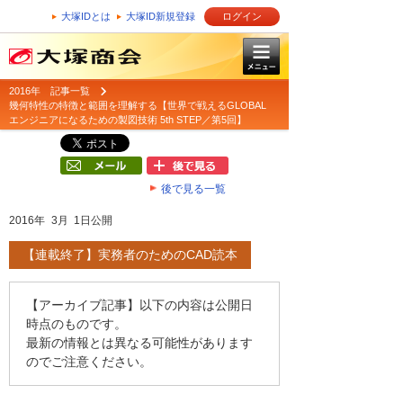
大塚IDとは
大塚ID新規登録
ログイン
2016年 記事一覧
幾何特性の特徴と範囲を理解する【世界で戦えるGLOBAL
エンジニアになるための製図技術 5th STEP／第5回】
後で見る一覧
2016年 3月 1日公開
【連載終了】実務者のためのCAD読本
【アーカイブ記事】以下の内容は公開日
時点のものです。
最新の情報とは異なる可能性があります
のでご注意ください。