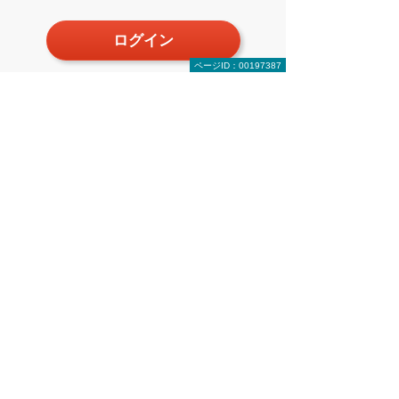
ログイン
ページID：00197387
新規登録（無料）
前へ
次へ
BIMによる設
＜Revitと
計・施工で、
ARCHICAD
発注者...
＞操作...
実務者のためのCAD読本のトップへ
関連リンク