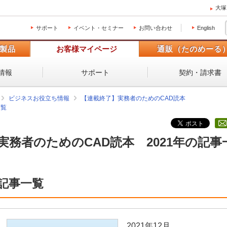
大塚
サポート
イベント・セミナー
お問い合わせ
English
製品
お客様マイページ
通販（たのめーる
情報
サポート
契約・請求書
ビジネスお役立ち情報
【連載終了】実務者のためのCAD読本
一覧
実務者のためのCAD読本 2021年の記事
記事一覧
2021年12月