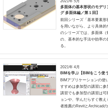
2021年 5月
多面体の基本形状のモデリ
グ 多面体編／第１回】
前回シリーズ「基本要素形
を用いながら、より具体的
のシリーズでは、多面体（
の、基本的な手法や効率の
る。
2021年 4月
BIMを学ぶ【BIMをこう使
BIMアプリケーションの
すすめは参加型の講習に参加
講習でも参加型の講習は可
ョンや、学んだらすぐ教え
者推薦のRevitとArchic