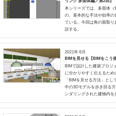
リング 多面体編／第2回】
本シリーズでは、多面体（
の、基本的な手法や効率の
ている。今回は角の面取り
説する。
2021年 6月
BIMを見せる【BIMをこう
BIMで設計した建築プロ
に分かりやすく伝えるため
「BIMを見せる方法」とし
中の3Dモデルを歩き回る方法
ンダリングされた建物内を