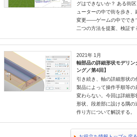
グはできないか？ ある街
ューターの中で街を歩き、
変更――ゲームの中ででき
二つの方法を提案、検証す
2021年 1月
軸部品の詳細形状モデリン
ング／第4回】
引き続き、軸の詳細形状の
製品によって操作手順等の
変わらない。今回は詳細形
形状、段差部に設ける隅の
作り方について解説する。
お役立ち情報トップへ戻