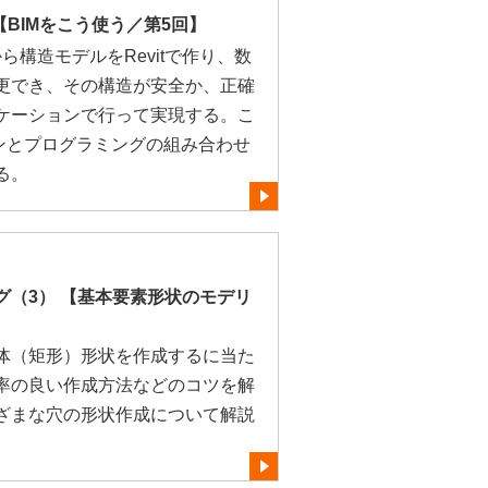
【BIMをこう使う／第5回】
から構造モデルをRevitで作り、数
更でき、その構造が安全か、正確
ケーションで行って実現する。こ
ョンとプログラミングの組み合わせ
る。
グ（3） 【基本要素形状のモデリ
体（矩形）形状を作成するに当た
率の良い作成方法などのコツを解
ざまな穴の形状作成について解説