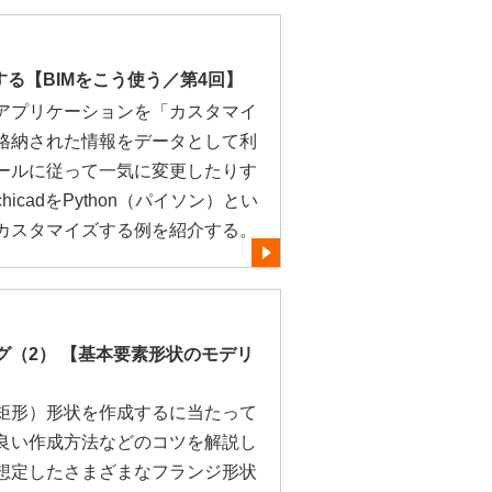
する【BIMをこう使う／第4回】
のBIMアプリケーションを「カスタマイ
格納された情報をデータとして利
ールに従って一気に変更したりす
icadをPython（パイソン）とい
カスタマイズする例を紹介する。
グ（2） 【基本要素形状のモデリ
矩形）形状を作成するに当たって
良い作成方法などのコツを解説し
想定したさまざまなフランジ形状