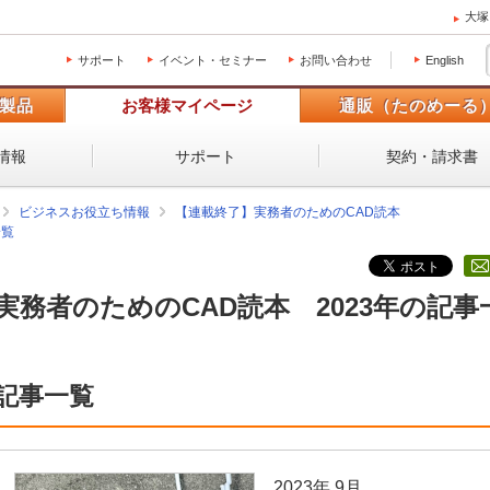
大塚
サポート
イベント・セミナー
お問い合わせ
English
製品
お客様マイページ
通販（たのめーる
情報
サポート
契約・請求書
ビジネスお役立ち情報
【連載終了】実務者のためのCAD読本
一覧
実務者のためのCAD読本 2023年の記事
記事一覧
2023年 9月