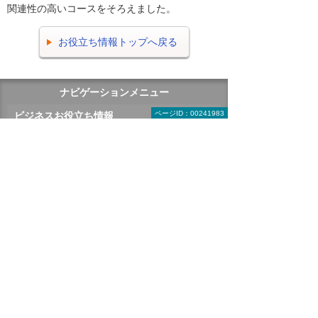
関連性の高いコースをそろえました。
お役立ち情報トップへ戻る
ナビゲーションメニュー
ページID：00241983
ビジネスお役立ち情報
がんばる企業応援マガジン
即効！ ITライブラリー
トラブル解決！ 情シスの現場
ポスターダウンロード
テンプレート・業務書式 ダウンロード