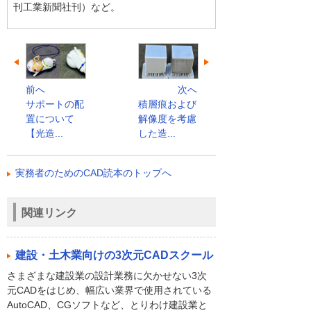
刊工業新聞社刊）など。
前へ
次へ
サポートの配
積層痕および
置について
解像度を考慮
【光造...
した造...
実務者のためのCAD読本のトップへ
関連リンク
建設・土木業向けの3次元CADスクール
さまざまな建設業の設計業務に欠かせない3次
元CADをはじめ、幅広い業界で使用されている
AutoCAD、CGソフトなど、とりわけ建設業と