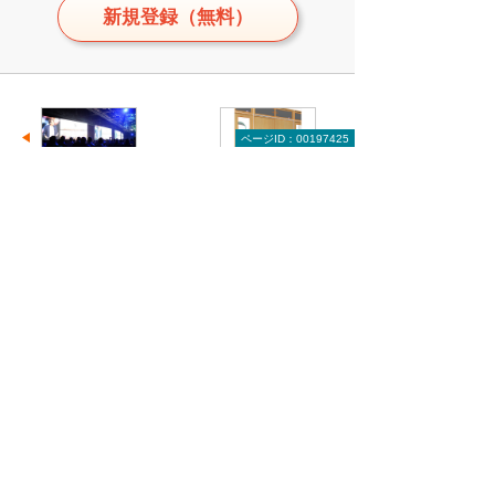
新規登録（無料）
ページID：00197425
前へ
次へ
世界のBIM、
図面を極め
日本はBIM先
る…BIMでも
進国か...
図面は...
実務者のためのCAD読本のトップへ
関連リンク
建設・土木業向けの3次元CADスクール
さまざまな建設業の設計業務に欠かせない3次