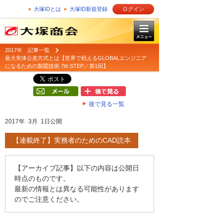
大塚IDとは
大塚ID新規登録
ログイン
2017年 記事一覧
最大実体公差方式とは【世界で戦えるGLOBALエンジニア
になるための製図技術 7th STEP／第1回】
後で見る一覧
2017年 3月 1日公開
【連載終了】実務者のためのCAD読本
【アーカイブ記事】以下の内容は公開日
時点のものです。
最新の情報とは異なる可能性があります
のでご注意ください。