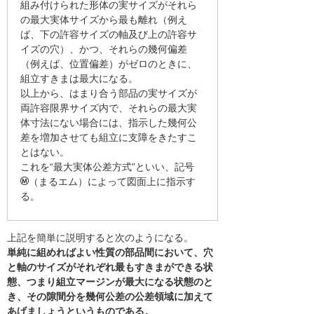
組み付けられた形体の実サイズがそれら
の最大実体サイズから最も離れ（例え
ば、下の許容サイズの軸及び上の許容サ
イズの穴）、かつ、それらの幾何偏差
（例えば、位置偏差）がゼロのときに、
組立すきまは最大になる。
以上から、はまり合う部品の実サイズが
両許容限界サイズ内で、それらの最大実
体寸法にない場合には、指示した幾何公
差を増加させても組立に支障をきたすこ
とはない。
これを“最大実体公差方式”といい、記号
（まるエム）によって図面上に指示す
る。
上記を簡単に説明すると次のようになる。
単純に組めればよい性質の部品間において、穴
と軸のサイズがそれぞれ最もすきまができる状
態、つまり組立マージンが最大になる状態のと
き、その隙間分を幾何公差の公差領域に加えて
あげましょうというものである。