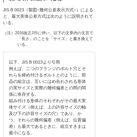
JIS B 0023（製図−幾何公差表示方式−）による
と、最大実体公差方式は次のように説明されて
いる。
（注）2016改正JISに伴い、以下の文章内の文言で
「長さ」のことを「サイズ」と書き換えて
いる。
以下、JIS B 0023より引用
例えば、二つのフランジのボルト穴とそ
れらを締め付けるボルトとのように、部
品の組立は、互いにはめ合わされる形体
の実サイズと実際の幾何偏差との間の関
係に依存する。
組み付ける形体のそれぞれがその最大実
体サイズ（例えば、上の許容サイズの軸
及び下の許容サイズの穴）であり、か
つ、それらの幾何偏差（例えば、位置偏
差）も最大であるときに、組立すきまは
最小になる。