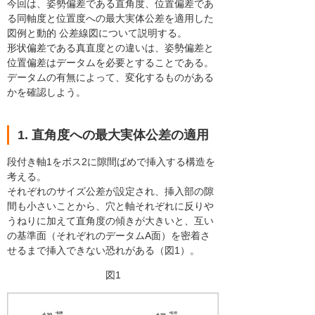
今回は、姿勢偏差である直角度、位置偏差であ
る同軸度と位置度への最大実体公差を適用した
図例と動的 公差線図について説明する。
形状偏差である真直度との違いは、姿勢偏差と
位置偏差はデータムを必要とすることである。
データムの有無によって、変化するものがある
かを確認しよう。
1. 直角度への最大実体公差の適用
段付き軸1をボス2に隙間ばめで挿入する構造を
考える。
それぞれのサイズ公差が設定され、挿入部の隙
間も小さいことから、穴と軸それぞれに反りや
うねりに加えて直角度の傾きが大きいと、互い
の基準面（それぞれのデータムA面）を密着さ
せるまで挿入できない恐れがある（図1）。
図1