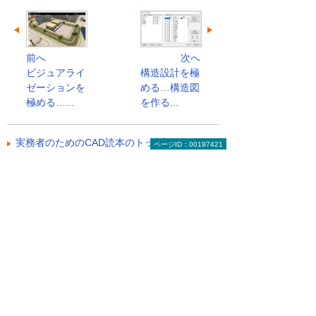
前へ
次へ
ビジュアライ
構造設計を極
ゼーションを
める…構造図
極める…...
を作る...
実務者のためのCAD読本のトップへ
ページID：00197421
関連リンク
建設・土木業向けの3次元CADスクール
さまざまな建設業の設計業務に欠かせない3次
元CADをはじめ、幅広い業界で使用されている
AutoCAD、CGソフトなど、とりわけ建設業と
関連性の高いコースをそろえました。