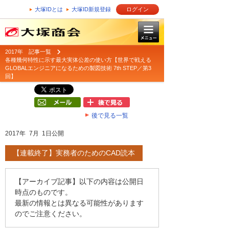
大塚IDとは
大塚ID新規登録
ログイン
2017年 記事一覧
各種幾何特性に示す最大実体公差の使い方【世界で戦える
GLOBALエンジニアになるための製図技術 7th STEP／第3
回】
後で見る一覧
2017年 7月 1日公開
【連載終了】実務者のためのCAD読本
【アーカイブ記事】以下の内容は公開日
時点のものです。
最新の情報とは異なる可能性があります
のでご注意ください。