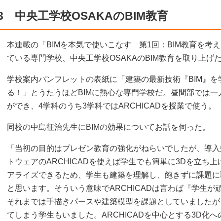
3 中央工学校OSAKAのBIM教育
本連載の「BIMを本気で使いこなす 第1回：BIM教育を
ている専門学校、中央工学校OSAKAのBIM教育を取り上げ
学校案内パンフレットの表紙に「建築の最新技術『BIM』
る！」とうたうほどBIMに熱心な専門学校だ。昼間部では
ができ、4学科のうち3学科ではARCHICADを授業で使う。
同校の中島征治先生にBIMの効果についてお話を伺った。
「当初の目的はプレゼン教育の強化がねらいでしたが、導入
トウェアのARCHICADを使えば学生でも簡単に3Dを立ち
アライズできるため、学生も建築を理解し、飽きずに課題に
と思います。そういう意味でARCHICADは言わば『学生が
それまでは手描きパースや建築模型を課題としていましたが
てしまう学生もいました。ARCHICADを中心とする3D化