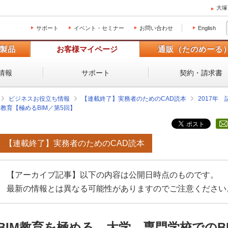
大塚
サポート
イベント・セミナー
お問い合わせ
English
製品
お客様マイページ
通販（たのめーる
情報
サポート
契約・請求書
ビジネスお役立ち情報
【連載終了】実務者のためのCAD読本
2017年
M教育【極めるBIM／第5回】
【連載終了】実務者のためのCAD読本
【アーカイブ記事】以下の内容は公開日時点のものです。
最新の情報とは異なる可能性がありますのでご注意ください
BIM教育を極める…大学、専門学校でのBI