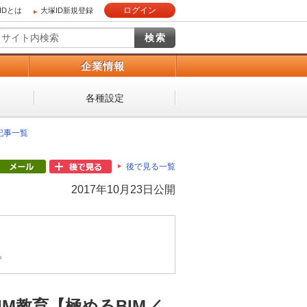
ログイン
IDとは
大塚ID新規登録
）
企業情報
各種設定
 記事一覧
後で見る一覧
2017年10月23日公開
。
M教育【極めるBIM／