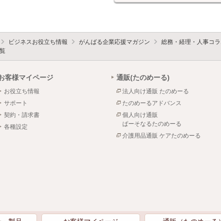
ビジネスお役立ち情報
がんばる企業応援マガジン
総務・経理・人事コラ
覧
お客様マイページ
通販(たのめーる)
お役立ち情報
法人向け通販 たのめーる
サポート
たのめーるアドバンス
契約・請求書
個人向け通販
ぱーそなるたのめーる
各種設定
介護用品通販 ケアたのめーる