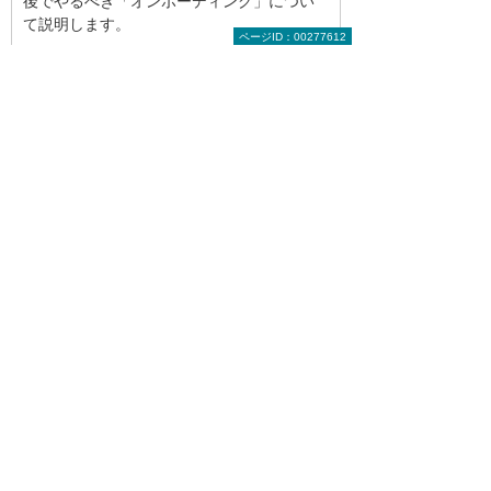
後でやるべき「オンボーディング」につい
て説明します。
ページID：00277612
2025年 1月
「無意識の思い込み」をなくせば社内
環境が良くなるって本当？
社内環境をより良くしていきたいなら、社
員それぞれの「無意識の思い込み」に注目
してみてはどうでしょうか。その種類や効
果的な取り組みを解説します。