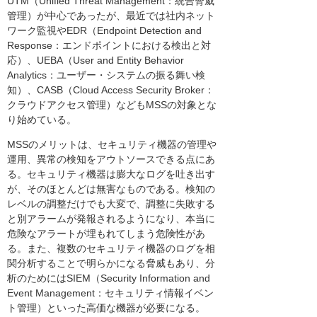
UTM（Unified Threat Management：統合脅威
管理）が中心であったが、最近では社内ネット
ワーク監視やEDR（Endpoint Detection and
Response：エンドポイントにおける検出と対
応）、UEBA（User and Entity Behavior
Analytics：ユーザー・システムの振る舞い検
知）、CASB（Cloud Access Security Broker：
クラウドアクセス管理）などもMSSの対象とな
り始めている。
MSSのメリットは、セキュリティ機器の管理や
運用、異常の検知をアウトソースできる点にあ
る。セキュリティ機器は膨大なログを吐き出す
が、そのほとんどは無害なものである。検知の
レベルの調整だけでも大変で、調整に失敗する
と別アラームが発報されるようになり、本当に
危険なアラートが埋もれてしまう危険性があ
る。また、複数のセキュリティ機器のログを相
関分析することで明らかになる脅威もあり、分
析のためにはSIEM（Security Information and
Event Management：セキュリティ情報イベン
ト管理）といった高価な機器が必要になる。