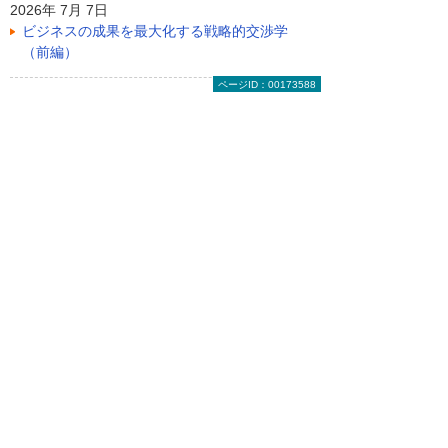
2026年 7月 7日
ビジネスの成果を最大化する戦略的交渉学
（前編）
ページID：00173588
ライター紹介
吉澤 亨史（ヨシザワ コウジ）
元自動車整備士。整備工場やガソリンスタン
ド所長などを経て、1996年にフリーランス
ライターとして独立。以後、雑誌やWebを中
心に執筆活動を行う。サイバーセキュリティ
を中心に、IT、自動車など幅広い分野に対
応。