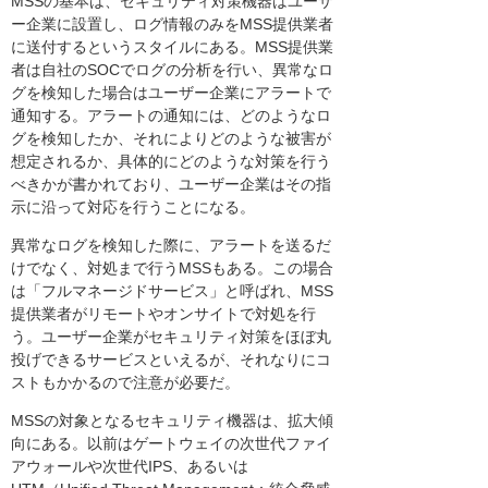
MSSの基本は、セキュリティ対策機器はユーザ
ー企業に設置し、ログ情報のみをMSS提供業者
に送付するというスタイルにある。MSS提供業
者は自社のSOCでログの分析を行い、異常なロ
グを検知した場合はユーザー企業にアラートで
通知する。アラートの通知には、どのようなロ
グを検知したか、それによりどのような被害が
想定されるか、具体的にどのような対策を行う
べきかが書かれており、ユーザー企業はその指
示に沿って対応を行うことになる。
異常なログを検知した際に、アラートを送るだ
けでなく、対処まで行うMSSもある。この場合
は「フルマネージドサービス」と呼ばれ、MSS
提供業者がリモートやオンサイトで対処を行
う。ユーザー企業がセキュリティ対策をほぼ丸
投げできるサービスといえるが、それなりにコ
ストもかかるので注意が必要だ。
MSSの対象となるセキュリティ機器は、拡大傾
向にある。以前はゲートウェイの次世代ファイ
アウォールや次世代IPS、あるいは