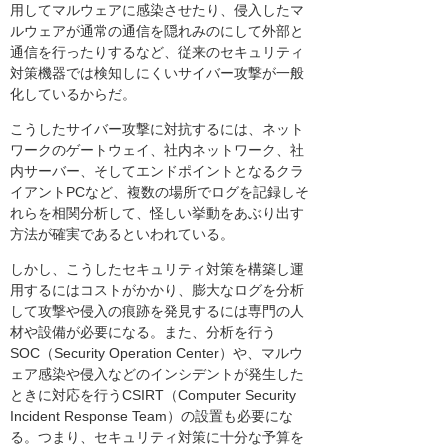
用してマルウェアに感染させたり、侵入したマ
ルウェアが通常の通信を隠れみのにして外部と
通信を行ったりするなど、従来のセキュリティ
対策機器では検知しにくいサイバー攻撃が一般
化しているからだ。
こうしたサイバー攻撃に対抗するには、ネット
ワークのゲートウェイ、社内ネットワーク、社
内サーバー、そしてエンドポイントとなるクラ
イアントPCなど、複数の場所でログを記録しそ
れらを相関分析して、怪しい挙動をあぶり出す
方法が確実であるといわれている。
しかし、こうしたセキュリティ対策を構築し運
用するにはコストがかかり、膨大なログを分析
して攻撃や侵入の痕跡を発見するには専門の人
材や設備が必要になる。また、分析を行う
SOC（Security Operation Center）や、マルウ
ェア感染や侵入などのインシデントが発生した
ときに対応を行うCSIRT（Computer Security
Incident Response Team）の設置も必要にな
る。つまり、セキュリティ対策に十分な予算を