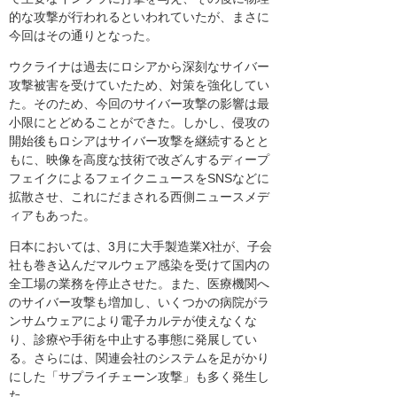
的な攻撃が行われるといわれていたが、まさに
今回はその通りとなった。
ウクライナは過去にロシアから深刻なサイバー
攻撃被害を受けていたため、対策を強化してい
た。そのため、今回のサイバー攻撃の影響は最
小限にとどめることができた。しかし、侵攻の
開始後もロシアはサイバー攻撃を継続するとと
もに、映像を高度な技術で改ざんするディープ
フェイクによるフェイクニュースをSNSなどに
拡散させ、これにだまされる西側ニュースメデ
ィアもあった。
日本においては、3月に大手製造業X社が、子会
社も巻き込んだマルウェア感染を受けて国内の
全工場の業務を停止させた。また、医療機関へ
のサイバー攻撃も増加し、いくつかの病院がラ
ンサムウェアにより電子カルテが使えなくな
り、診療や手術を中止する事態に発展してい
る。さらには、関連会社のシステムを足がかり
にした「サプライチェーン攻撃」も多く発生し
た。