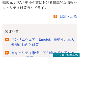
転載元：IPA「中小企業における組織的な情報セ
キュリティ対策ガイドライン」
目次へ戻る
関連記事
ランサムウェア、Emotet、脆弱性、三大
脅威の動向と対策
セキュリティ事情、2021年の振り返りと
ページID：00244097
2022年の展望
【お知らせ】がんばる企業応援マ
ガジン最新記事のご紹介
2026年 8月 4日
成功法則をまねするより現実的な「失敗学」
（前編）