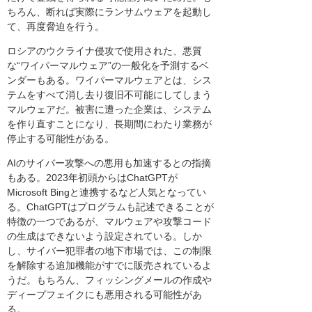
ちろん、断れば実際にランサムウェアを起動し
て、再度脅迫を行う。
ロシアのウクライナ侵攻で使用された、悪質
な“ワイパーマルウェア”の一般化を予測するベ
ンダーもある。ワイパーマルウェアとは、シス
テムをすべて消し去り復旧不可能にしてしまう
マルウェアだ。被害に遭った企業は、システム
を作り直すことになり、長期間にわたり業務が
停止する可能性がある。
AIのサイバー攻撃への悪用も加速するとの指摘
もある。2023年初頭からはChatGPTが
Microsoft Bingと連携するなど人気となってい
る。ChatGPTはプログラムも記述できることが
特徴の一つであるが、マルウェアや攻撃コード
の生成はできないよう設定されている。しか
し、サイバー犯罪者の地下市場では、この制限
を解除する追加機能がすでに販売されているよ
うだ。もちろん、フィッシングメールの作成や
ディープフェイクにも悪用される可能性があ
る。