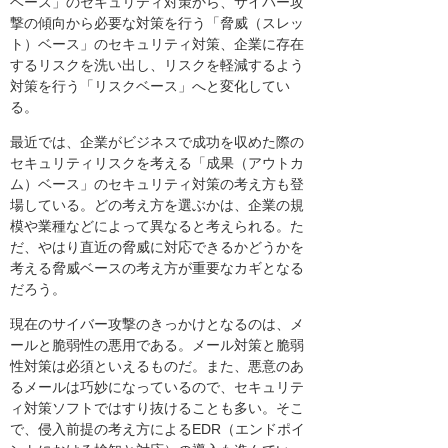
ベース」のセキュリティ対策から、サイバー攻
撃の傾向から必要な対策を行う「脅威（スレッ
ト）ベース」のセキュリティ対策、企業に存在
するリスクを洗い出し、リスクを軽減するよう
対策を行う「リスクベース」へと変化してい
る。
最近では、企業がビジネスで成功を収めた際の
セキュリティリスクを考える「成果（アウトカ
ム）ベース」のセキュリティ対策の考え方も登
場している。どの考え方を選ぶかは、企業の規
模や業種などによって異なると考えられる。た
だ、やはり直近の脅威に対応できるかどうかを
考える脅威ベースの考え方が重要なカギとなる
だろう。
現在のサイバー攻撃のきっかけとなるのは、メ
ールと脆弱性の悪用である。メール対策と脆弱
性対策は必須といえるものだ。また、悪意のあ
るメールは巧妙になっているので、セキュリテ
ィ対策ソフトではすり抜けることも多い。そこ
で、侵入前提の考え方によるEDR（エンドポイ