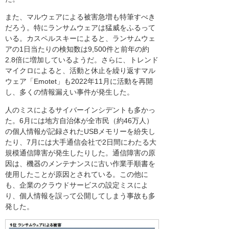
また、マルウェアによる被害急増も特筆すべき
だろう。特にランサムウェアは猛威をふるって
いる。カスペルスキーによると、ランサムウェ
アの1日当たりの検知数は9,500件と前年の約
2.8倍に増加しているようだ。さらに、トレンド
マイクロによると、活動と休止を繰り返すマル
ウェア「Emotet」も2022年11月に活動を再開
し、多くの情報漏えい事件が発生した。
人のミスによるサイバーインシデントも多かっ
た。6月には地方自治体が全市民（約46万人）
の個人情報が記録されたUSBメモリーを紛失し
たり、7月には大手通信会社で2日間にわたる大
規模通信障害が発生したりした。通信障害の原
因は、機器のメンテナンスに古い作業手順書を
使用したことが原因とされている。この他に
も、企業のクラウドサービスの設定ミスによ
り、個人情報を誤って公開してしまう事故も多
発した。