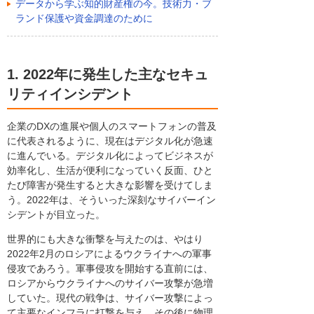
データから学ぶ知的財産権の今。技術力・ブ
ランド保護や資金調達のために
1. 2022年に発生した主なセキュ
リティインシデント
企業のDXの進展や個人のスマートフォンの普及
に代表されるように、現在はデジタル化が急速
に進んでいる。デジタル化によってビジネスが
効率化し、生活が便利になっていく反面、ひと
たび障害が発生すると大きな影響を受けてしま
う。2022年は、そういった深刻なサイバーイン
シデントが目立った。
世界的にも大きな衝撃を与えたのは、やはり
2022年2月のロシアによるウクライナへの軍事
侵攻であろう。軍事侵攻を開始する直前には、
ロシアからウクライナへのサイバー攻撃が急増
していた。現代の戦争は、サイバー攻撃によっ
て主要なインフラに打撃を与え、その後に物理