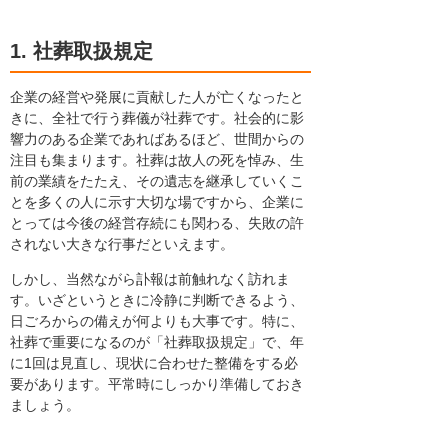
1. 社葬取扱規定
企業の経営や発展に貢献した人が亡くなったと
きに、全社で行う葬儀が社葬です。社会的に影
響力のある企業であればあるほど、世間からの
注目も集まります。社葬は故人の死を悼み、生
前の業績をたたえ、その遺志を継承していくこ
とを多くの人に示す大切な場ですから、企業に
とっては今後の経営存続にも関わる、失敗の許
されない大きな行事だといえます。
しかし、当然ながら訃報は前触れなく訪れま
す。いざというときに冷静に判断できるよう、
日ごろからの備えが何よりも大事です。特に、
社葬で重要になるのが「社葬取扱規定」で、年
に1回は見直し、現状に合わせた整備をする必
要があります。平常時にしっかり準備しておき
ましょう。