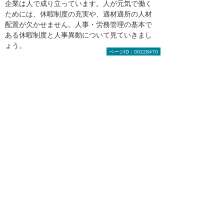
企業は人で成り立っています。人が元気で働く
ためには、休暇制度の充実や、適材適所の人材
配置が欠かせません。人事・労務管理の基本で
ある休暇制度と人事異動について見ていきまし
ょう。
ページID：00228470
[2018年 2月22日公開]
企業における総務部の仕事（3）福利厚生＜福
利厚生制度の概要＞
社員が居てこそ成り立つ企業にとって、人材獲
得上の競争力、流出防止力ともなる福利厚生は
不可欠です。ここでは、総務部に求められる福
利厚生について見ていきましょう。
[2018年 2月22日公開]
企業における総務部の仕事（4）福利厚生＜健
康管理＞
福利厚生業務は「社員を守る」ための重要な施
策となります。特に心身の健康管理は日常的な