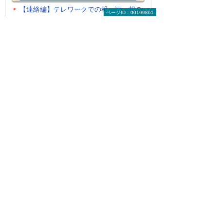
【連絡編】テレワークでの報・連・相の
ページID：00199861
コツ
【事前準備編】備えあれば憂いなし！ オ
ンライン商談成功のポイント
よく見られている動画
過去2週間のアクセス数のランキングで
す。1日に1回更新しています。
Copilotの活用をもう一度！使い