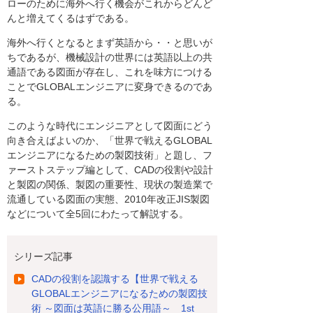
ローのために海外へ行く機会がこれからどんど
んと増えてくるはずである。
海外へ行くとなるとまず英語から・・と思いが
ちであるが、機械設計の世界には英語以上の共
通語である図面が存在し、これを味方につける
ことでGLOBALエンジニアに変身できるのであ
る。
このような時代にエンジニアとして図面にどう
向き合えばよいのか、「世界で戦えるGLOBAL
エンジニアになるための製図技術」と題し、フ
ァーストステップ編として、CADの役割や設計
と製図の関係、製図の重要性、現状の製造業で
流通している図面の実態、2010年改正JIS製図
などについて全5回にわたって解説する。
シリーズ記事
CADの役割を認識する【世界で戦える
GLOBALエンジニアになるための製図技
術 ～図面は英語に勝る公用語～ 1st