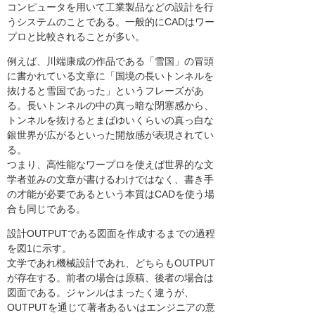
コンピュータを用いて工業製品などの設計を行
うシステムのことである。一般的にCADはワー
プロと比較されることが多い。
例えば、川端康成の作品である「雪国」の冒頭
に書かれている文章に「国境の長いトンネルを
抜けると雪国であった」というフレーズがあ
る。長いトンネルの中の真っ暗な閉塞感から、
トンネルを抜けるとまばゆいくらいの真っ白な
銀世界が広がるといった開放感が表現されてい
る。
つまり、高性能なワープロを使えば世界的な文
学者並みの文章が書けるわけではなく、書き手
の才能が必要であるという本質はCADを使う場
合も同じである。
設計OUTPUTである図面を作成するまでの過程
を図1に示す。
文学であれ機械設計であれ、どちらもOUTPUT
が存在する。前者の場合は原稿、後者の場合は
図面である。ジャンルはまったく違うが、
OUTPUTを通じて著者あるいはエンジニアの意