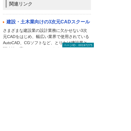
関連リンク
建設・土木業向けの3次元CADスクール
さまざまな建設業の設計業務に欠かせない3次
元CADをはじめ、幅広い業界で使用されている
AutoCAD、CGソフトなど、とりわけ建設業と
ページID：00197275
関連性の高いコースをそろえました。
お役立ち情報トップへ戻る
ナビゲーションメニュー
ビジネスお役立ち情報
がんばる企業応援マガジン
即効！ ITライブラリー