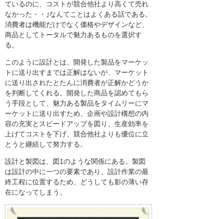
ているのに、コストが競合他社より高くて売れ
なかった・・｣なんてことはよくある話である。
消費者は機能だけでなく価格やデザインなど、
商品としてトータルで魅力あるものを選択す
る。
このように設計とは、開発した製品をマーケッ
トに送り出すまでは正解はないが、マーケット
に送り出されたとたんに消費者が正解かどうか
を判断してくれる。開発した商品を認めてもら
う手段として、魅力ある製品をタイムリーにマ
ーケットに送り出すため、企画や設計構想の内
容の充実とスピードアップを図り、生産効率を
上げてコストを下げ、競合他社よりも優位に立
とうと継続して努力する。
設計と製図は、図1のような関係にある。製図
は設計の中に一つの要素であり、設計作業の最
終工程に位置するため、どうしても影の薄い存
在になってしまう。