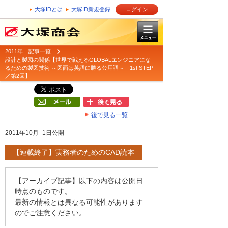
大塚IDとは
大塚ID新規登録
ログイン
2011年 記事一覧
設計と製図の関係【世界で戦えるGLOBALエンジニアにな
るための製図技術 ～図面は英語に勝る公用語～ 1st STEP
／第2回】
後で見る一覧
2011年10月 1日公開
【連載終了】実務者のためのCAD読本
【アーカイブ記事】以下の内容は公開日
時点のものです。
最新の情報とは異なる可能性があります
のでご注意ください。