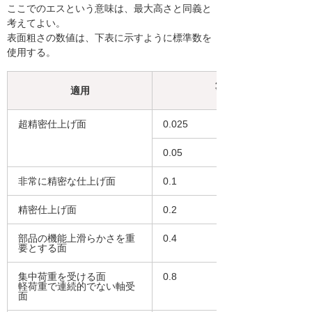
ここでのエスという意味は、最大高さと同義と
考えてよい。
表面粗さの数値は、下表に示すように標準数を
使用する。
算術平均粗さ
適用
超精密仕上げ面
0.025
0.05
非常に精密な仕上げ面
0.1
精密仕上げ面
0.2
部品の機能上滑らかさを重
0.4
要とする面
集中荷重を受ける面
0.8
軽荷重で連続的でない軸受
面