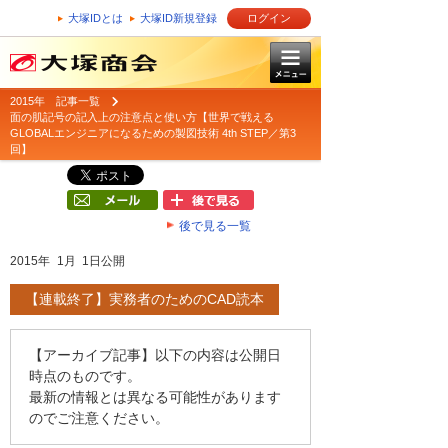
大塚IDとは
大塚ID新規登録
ログイン
2015年 記事一覧
面の肌記号の記入上の注意点と使い方【世界で戦える
GLOBALエンジニアになるための製図技術 4th STEP／第3
回】
後で見る一覧
2015年 1月 1日公開
【連載終了】実務者のためのCAD読本
【アーカイブ記事】以下の内容は公開日
時点のものです。
最新の情報とは異なる可能性があります
のでご注意ください。