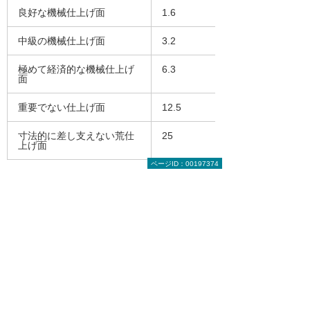
良好な機械仕上げ面
1.6
中級の機械仕上げ面
3.2
極めて経済的な機械仕上げ
6.3
面
重要でない仕上げ面
12.5
寸法的に差し支えない荒仕
25
上げ面
ページID：00197374
しかし、標準数の数値はたくさんあるため、ど
れを選んでよいのか悩むことになる。
おおよその目安であるが、自社の図面を参考に
しながら、下記のように決めてもよい。
他の部品と接触しない面（寸法公差の指示も
ない）
例： Ra25 Ra12.5
取り付け面など他の部品と接触する面、ある