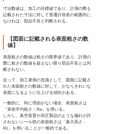
寸法数値は、加工の目標値であり、計測の際も
記載された寸法に対して普通許容差の範囲内に
なければ、部品不良と判断される。
【図面に記載される表面粗さの数
値】
表面粗さの数値は粗さの限界値であり、計測の
際に粗さの数値を超えない限り部品不良とは判
断されない。
従って、加工者側の意識として、図面に記載さ
れた表面粗さの数値に対して、かなりきれいな
表面になるように仕上げる傾向がある。
一般的に、特に理由がない場合、表面粗さは
「算術平均粗さ：Ra」を用いる。
しかし、真空装置や高圧製品のような漏れが許
されないシール部の表面粗さは「最大高さ：
Rz」を用いることが一般的である。