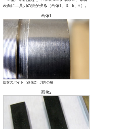
表面に工具刃の痕が残る（画像1、3、5、6）。
画像1
旋盤のバイト（画像2）刃先の痕
画像2