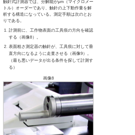
触針式計測器では、分解能がμm（マイクロメー
トル）オーダーであり、触針の上下動作量を解
析する構造になっている。測定手順は次のとお
りである。
計測前に、工作物表面の工具痕の方向を確認
する（画像8）。
表面粗さ測定器の触針が、工具痕に対して垂
直方向になるように走査させる（画像9）。
（最も悪いデータが出る条件を探して計測す
る）
画像8