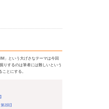
BIM」という大げさなテーマは今回
掘りするのは筆者には難しいという
ることにする。
回】
／第2回】