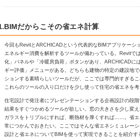
1.BIMだからこその省エネ計算
今回もRevitとARCHICADという代表的なBIMアプリケ
エネルギー消費を解析するツールが備わっている。Revit
化」パネルや「冷暖房負荷」ボタンがあり、ARCHICAD
ギー評価」メニューがある。どちらも建物の特定の建設地で
ションする素晴らしいツールだが、ここでは専門的すぎるこ
これらのツールの入り口だけを少し使って住宅の省エネを考
住宅設計で発注者にプレゼンテーションする企画設計の段階
結果をすぐつかめるツールが欲しい。窓の大きさを少し変え
ガラスをトリプルにすれば、断熱材を厚くすれば……。省エ
常につかんでおきたい。ここではそんな省エネシミュレーシ
設計と省エネについてBIMを使って実現できることを紹介す