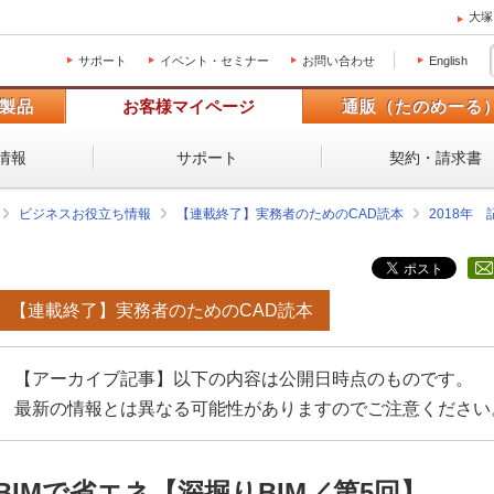
大塚
サポート
イベント・セミナー
お問い合わせ
English
製品
お客様マイページ
通販（たのめーる
情報
サポート
契約・請求書
ビジネスお役立ち情報
【連載終了】実務者のためのCAD読本
2018年
【連載終了】実務者のためのCAD読本
【アーカイブ記事】以下の内容は公開日時点のものです。
最新の情報とは異なる可能性がありますのでご注意ください
BIMで省エネ【深掘りBIM／第5回】