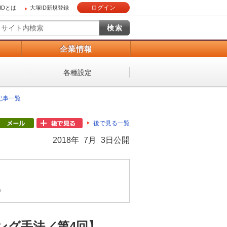
ログイン
IDとは
大塚ID新規登録
）
企業情報
各種設定
 記事一覧
後で見る一覧
2018年 7月 3日公開
。
ング手法／第4回】