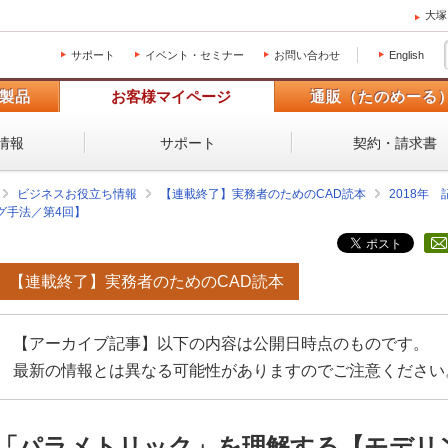
大塚
サポート
イベント・セミナー
お問い合わせ
English
製品
お客様マイページ
通販（たのめーる
情報
サポート
契約・請求書
ビジネスお役立ち情報
【連載終了】実務者のためのCAD読本
2018年
グ手法／第4回】
【連載終了】実務者のためのCAD読本
【アーカイブ記事】以下の内容は公開日時点のものです。
最新の情報とは異なる可能性がありますのでご注意ください
「パラメトリック」を理解する【モデリ