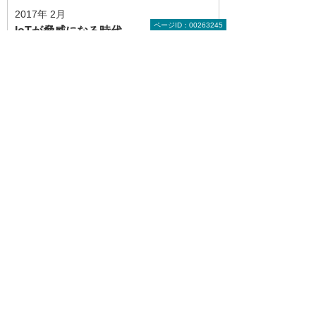
2017年 2月
ページID：00263245
IoTが脅威になる時代
急激に増加してきているIoT機器。便利にな
る反面、サイバー攻撃の脅威も潜んでい
る。そこで今回は、IoTの基礎知識ととも
に、想定されるサイバー攻撃の脅威とその
対策をまとめる。
2017年 1月
改正個人情報保護法で何が変わる？