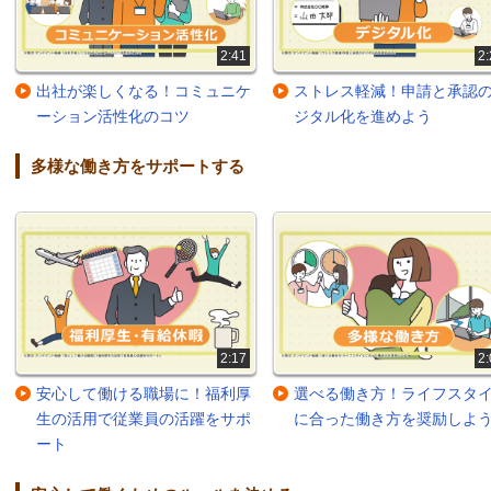
2:41
2:
出社が楽しくなる！コミュニケ
ストレス軽減！申請と承認
ーション活性化のコツ
ジタル化を進めよう
多様な働き方をサポートする
2:17
2:
安心して働ける職場に！福利厚
選べる働き方！ライフスタ
生の活用で従業員の活躍をサポ
に合った働き方を奨励しよ
ート