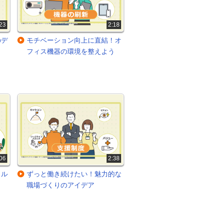
23
2:18
のデ
モチベーション向上に直結！オ
フィス機器の環境を整えよう
06
2:38
イル
ずっと働き続けたい！魅力的な
う
職場づくりのアイデア