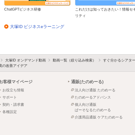
ChatGPTビジネス研修
これだけは知っておきたい！情報セ
リティ
大塚ID ビジネスeラーニング
大塚ID オンデマンド動画
動画一覧（絞り込み検索）
すぐ分かるシアタ
境の改善アイデア
お客様マイページ
通販(たのめーる)
お役立ち情報
法人向け通販 たのめーる
サポート
たのめーるアドバンス
契約・請求書
個人向け通販
ぱーそなるたのめーる
各種設定
介護用品通販 ケアたのめーる