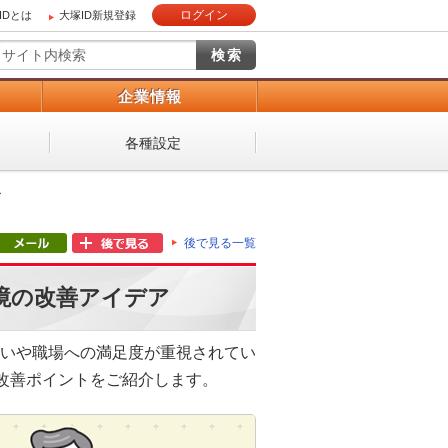
ログイン
IDとは
大塚ID新規登録
）
企業情報
各種設定
ー
後で見る一覧
境の改善アイデア
がいや職場への満足度が重視されてい
改善ポイントをご紹介します。