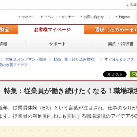
大塚
サポート
イベント・セミナー
お問い合わせ
English
製品
お客様マイページ
通販（たのめーる
情報
サポート
契約・請求書
大塚ID オンデマンド動画
動画一覧（絞り込み検索）
すぐ分かるシアタ
境の改善アイデア
特集：従業員が働き続けたくなる！職場環
近年、従業員体験（EX）という言葉が注目され、仕事のやり
ます。従業員の満足度向上にも直結する職場環境のアイデアや