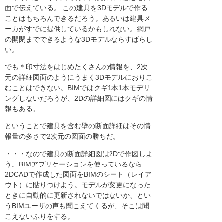
面で伝えている。 この建具を3Dモデルで作る
ことはもちろんできるだろう。あるいは建具メ
ーカがすでに提供しているかもしれない。網戸
の開閉までできるような3Dモデルならすばらし
い。
でも＊印寸法をはじめたくさんの情報を、2次
元の詳細図面のようにうまく3Dモデルにおりこ
むことはできない。BIMではクギ1本1本モデリ
ングしないだろうが、2Dの詳細図にはクギの情
報もある。
ということで建具を含む壁の断面詳細はその情
報量の多さで2次元の図面の勝ちだ。
・・・なので建具の断面詳細図は2Dで作図しよ
う。BIMアプリケーションを使っているなら
2DCADで作成した図面をBIMのシート（レイア
ウト）に貼りつけよう。モデルが変更になった
ときに自動的に更新されないではないか、とい
うBIMユーザの声も聞こえてくるが、そこは聞
こえないふりをする。