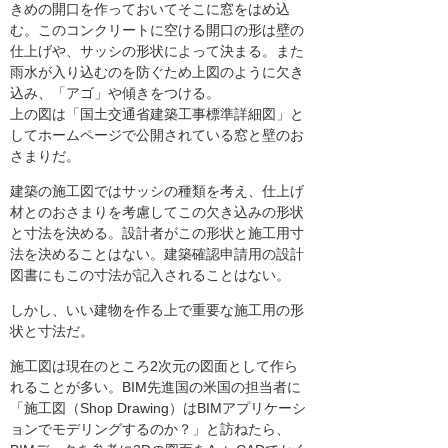
きめの開口を作っておいてそこに窓をはめ込
む。このコンクリートに空ける開口の形は壁の
仕上げや、サッシの形状によって決まる。また
雨水が入り込むのを防ぐため上図のように欠き
込み、「アゴ」や傾きをつける。
上の図は「国土交通省建築工事標準詳細図」と
してホームページで公開されている窓と壁のお
さまりだ。
建築の施工図ではサッシの種類を考え、仕上げ
材とのおさまりを考慮してこの欠き込みの形状
と寸法を決める。設計者がこの形状と施工用寸
法を決めることはない。建築確認申請用の設計
図書にもこの寸法が記入されることはない。
しかし、いい建物を作る上で重要な施工用の形
状と寸法だ。
施工図は現在のところ2次元の図面として作ら
れることが多い。BIM先進国の米国の担当者に
「施工図（Shop Drawing）はBIMアプリケーシ
ョンでモデリングするのか？」と訪ねたら、