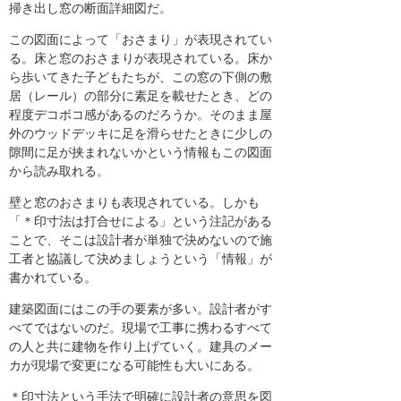
掃き出し窓の断面詳細図だ。
この図面によって「おさまり」が表現されてい
る。床と窓のおさまりが表現されている。床か
ら歩いてきた子どもたちが、この窓の下側の敷
居（レール）の部分に素足を載せたとき、どの
程度デコボコ感があるのだろうか。そのまま屋
外のウッドデッキに足を滑らせたときに少しの
隙間に足が挟まれないかという情報もこの図面
から読み取れる。
壁と窓のおさまりも表現されている。しかも
「＊印寸法は打合せによる」という注記がある
ことで、そこは設計者が単独で決めないので施
工者と協議して決めましょうという「情報」が
書かれている。
建築図面にはこの手の要素が多い。設計者がす
べてではないのだ。現場で工事に携わるすべて
の人と共に建物を作り上げていく。建具のメー
カが現場で変更になる可能性も大いにある。
＊印寸法という手法で明確に設計者の意思を図