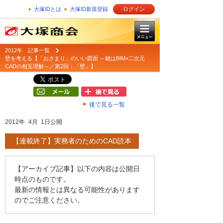
大塚IDとは
大塚ID新規登録
ログイン
2012年 記事一覧
壁を考える【「おさまり」のいい図面 ～鍵はBIM×二次元
CADの相互理解～／第2回：「壁」】
後で見る一覧
2012年 4月 1日公開
【連載終了】実務者のためのCAD読本
【アーカイブ記事】以下の内容は公開日
時点のものです。
最新の情報とは異なる可能性があります
のでご注意ください。