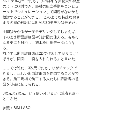
3Dモデルなのでおさまりの詳細を実物大の模型
のように検討でき、部材の組立手順をコンピュ
ータ上でシミュレーションして問題がないかも
検討することができる。 このような特殊なおさ
まりの壁の検討にはBIMの3Dモデルは最適だ。
手間はかかるが一度モデリングしてしまえば、
そのまま断面詳細図や矩計図に使える。もちろ
ん変更にも対応し、施工検討用データにもな
る。
前項では断面詳細図は2Dで作図して貼りつけた
ほうが、図面に「魂を入れられる」と書いた。
ここでは逆だ。3次元でおさまりがチェックで
きるし、正しい断面詳細図を作図することがで
きる。施工現場で施工する人たちに設計者の意
図を明確に伝えられる。
3次元と2次元、どう使い分けるかは筆者も迷う
ところだ。
参照：BIM LABO