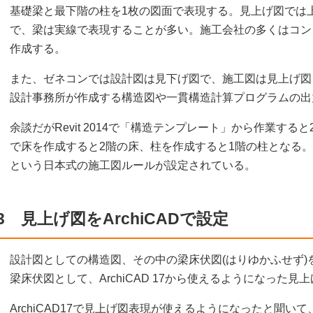
基礎梁と最下階の柱を1枚の図面で表現する。見上げ図では
で、梁は実線で表現することが多い。施工会社の多くはコン
作成する。
また、ゼネコンでは設計図は見下げ図で、施工図は見上げ図
設計事務所が作成する構造図や一貫構造計算プログラムの出
余談だがRevit 2014で「構造テンプレート」から作業す
で床を作成すると2階の床、柱を作成すると1階の柱となる
という日本式の施工図ルールが設定されている。
3 見上げ図をArchiCADで設定
設計図としての構造図、その中の梁床伏図(はりゆかふせず)
梁床伏図として、ArchiCAD 17から使えるようになった見
ArchiCAD17で見上げ図表現が使えるようになったと聞