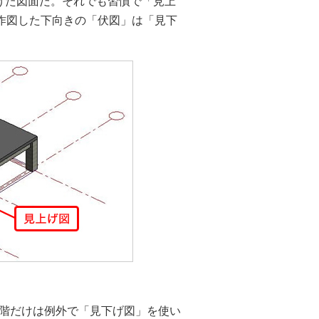
げた図面だ。それでも習慣で「見上
に作図した下向きの「伏図」は「見下
階だけは例外で「見下げ図」を使い