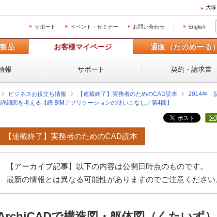
大塚
サポート
イベント・セミナー
お問い合わせ
English
製品
お客様マイページ
通販（たのめーる
情報
サポート
契約・請求書
ビジネスお役立ち情報
【連載終了】実務者のためのCAD読本
2014年
）・詳細図を考える【続 BIMアプリケーションの使いこなし／第4回】
【連載終了】実務者のためのCAD読本
【アーカイブ記事】以下の内容は公開日時点のものです。
最新の情報とは異なる可能性がありますのでご注意ください
ArchiCADで構造図・躯体図（くたい