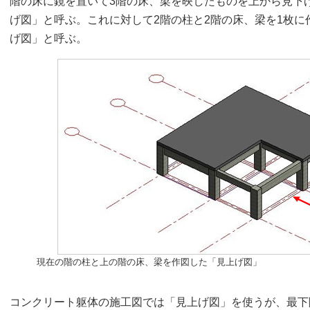
階の床に鏡を置いて3階の床、梁を映したものを上から見下
げ図」と呼ぶ。これに対して2階の柱と2階の床、梁を1枚
げ図」と呼ぶ。
現在の階の柱と上の階の床、梁を作図した「見上げ図」
コンクリート躯体の施工図では「見上げ図」を使うが、最下