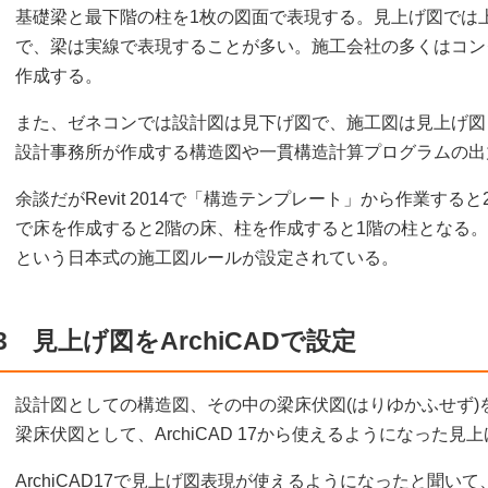
基礎梁と最下階の柱を1枚の図面で表現する。見上げ図では
で、梁は実線で表現することが多い。施工会社の多くはコン
作成する。
また、ゼネコンでは設計図は見下げ図で、施工図は見上げ図
設計事務所が作成する構造図や一貫構造計算プログラムの出
余談だがRevit 2014で「構造テンプレート」から作業す
で床を作成すると2階の床、柱を作成すると1階の柱となる
という日本式の施工図ルールが設定されている。
3 見上げ図をArchiCADで設定
設計図としての構造図、その中の梁床伏図(はりゆかふせず)
梁床伏図として、ArchiCAD 17から使えるようになった見
ArchiCAD17で見上げ図表現が使えるようになったと聞