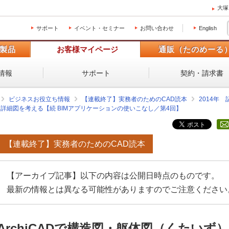
大塚
サポート
イベント・セミナー
お問い合わせ
English
製品
お客様マイページ
通販（たのめーる
情報
サポート
契約・請求書
ビジネスお役立ち情報
【連載終了】実務者のためのCAD読本
2014年
）・詳細図を考える【続 BIMアプリケーションの使いこなし／第4回】
【連載終了】実務者のためのCAD読本
【アーカイブ記事】以下の内容は公開日時点のものです。
最新の情報とは異なる可能性がありますのでご注意ください
ArchiCADで構造図・躯体図（くたい