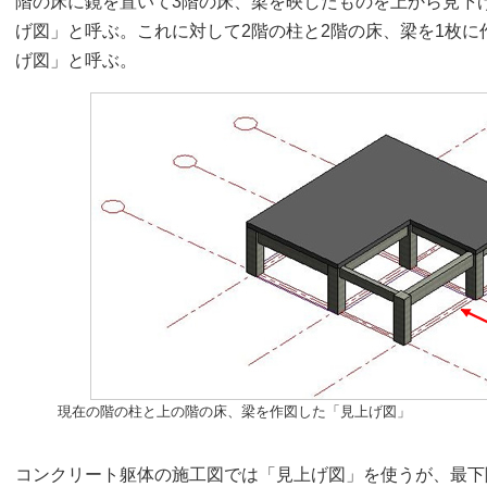
階の床に鏡を置いて3階の床、梁を映したものを上から見下
げ図」と呼ぶ。これに対して2階の柱と2階の床、梁を1枚
げ図」と呼ぶ。
現在の階の柱と上の階の床、梁を作図した「見上げ図」
コンクリート躯体の施工図では「見上げ図」を使うが、最下