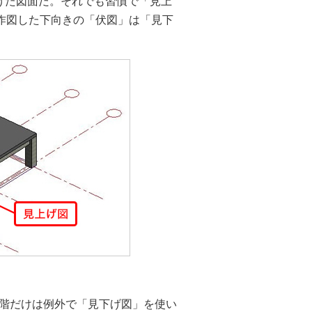
げた図面だ。それでも習慣で「見上
に作図した下向きの「伏図」は「見下
階だけは例外で「見下げ図」を使い