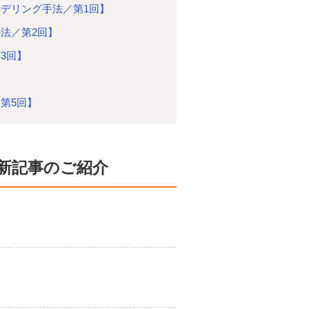
デリング手法／第1回】
法／第2回】
3回】
】
第5回】
新記事のご紹介