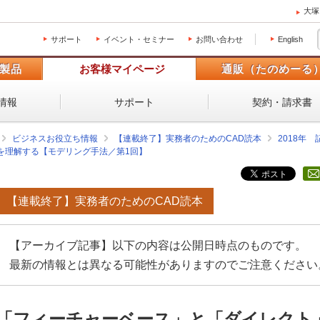
大塚
サポート
イベント・セミナー
お問い合わせ
English
製品
お客様マイページ
通販（たのめーる
情報
サポート
契約・請求書
ビジネスお役立ち情報
【連載終了】実務者のためのCAD読本
2018年
を理解する【モデリング手法／第1回】
【連載終了】実務者のためのCAD読本
【アーカイブ記事】以下の内容は公開日時点のものです。
最新の情報とは異なる可能性がありますのでご注意ください
「フィーチャーベース」と「ダイレクト