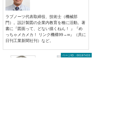
ラブノーツ代表取締役、技術士（機械部
門）。設計製図の企業内教育を種に活動。著
書に『図面って、どない描くねん！ 』『め
っちゃメカメカ！ リンク機構99→∞』（共に
日刊工業新聞社刊）など。
ページID：00197433
前へ
次へ
面積表、仕上
面積表、仕上
表、建具表を
表、建具表を
BIMで...
BIMで...
実務者のためのCAD読本のトップへ
関連リンク