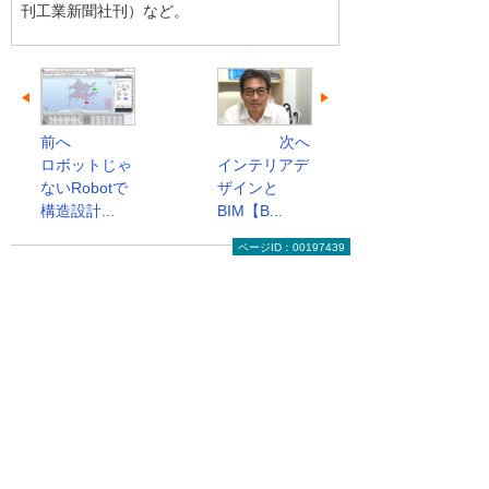
刊工業新聞社刊）など。
前へ
次へ
ロボットじゃ
インテリアデ
ないRobotで
ザインと
構造設計...
BIM【B...
ページID：00197439
実務者のためのCAD読本のトップへ
関連リンク
建設・土木業向けの3次元CADスクール
さまざまな建設業の設計業務に欠かせない3次
元CADをはじめ、幅広い業界で使用されている
AutoCAD、CGソフトなど、とりわけ建設業と