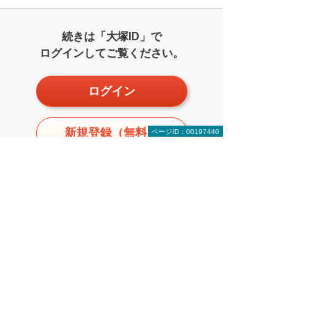
続きは「大塚ID」で
ログインしてご覧ください。
ログイン
新規登録（無料）
ページID：00197440
監修・執筆
鈴木 裕二
1954年 大阪生まれ。アド設計代表、2011
年 BIM LABOを設立する。おもな著書に
『徹底解説AutoCAD LT』シリーズ、