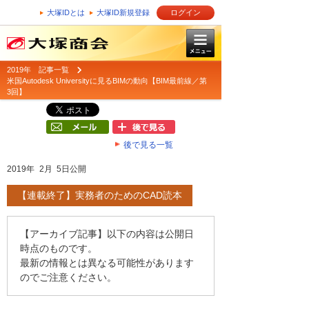
大塚IDとは
大塚ID新規登録
ログイン
2019年 記事一覧
米国Autodesk Universityに見るBIMの動向【BIM最前線／第
3回】
後で見る一覧
2019年 2月 5日公開
【連載終了】実務者のためのCAD読本
【アーカイブ記事】以下の内容は公開日
時点のものです。
最新の情報とは異なる可能性があります
のでご注意ください。