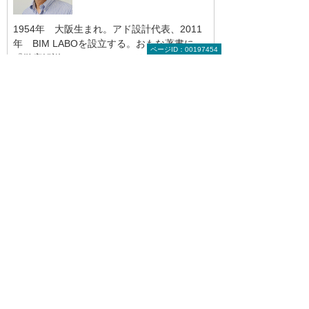
1954年 大阪生まれ。アド設計代表、2011
年 BIM LABOを設立する。おもな著書に
ページID：00197454
『徹底解説AutoCAD LT』シリーズ、
『AutoCAD神テク105』（いずれもエクスナ
レッジ）、『ARCHICADでつくるBIM施工図
入門』（鹿島出版会）など。
前へ
次へ
サーフェスの
「フィーチャ
利用方法【モ
ーの履歴」を
デリン...
使いこ...
実務者のためのCAD読本のトップへ
関連リンク