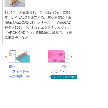
1954年 大阪生まれ。アド設計代表、2011
年 BIM LABOを設立する。主な著書に『徹
底解説AutoCAD LT』シリーズ、『AutoCAD
神テク105』（いずれもエクスナレッジ）、
『ARCHICADでつくるBIM施工図入門』（鹿
島出版会）など。
前へ
次へ
「フィーチャ
「パラメトリ
ーの履歴」を
ック」を使い
ページID：00197452
使いこ...
こなす...
実務者のためのCAD読本のトップへ