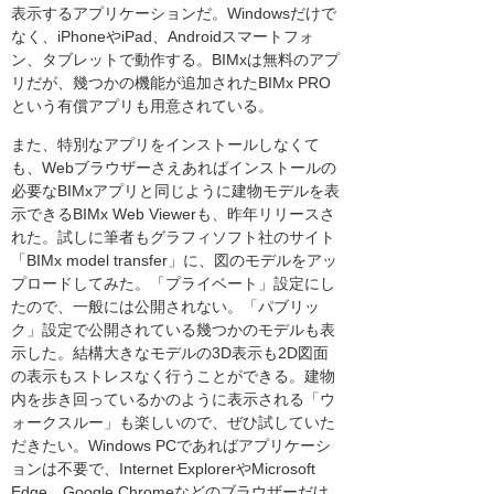
表示するアプリケーションだ。Windowsだけで
なく、iPhoneやiPad、Androidスマートフォ
ン、タブレットで動作する。BIMxは無料のアプ
リだが、幾つかの機能が追加されたBIMx PRO
という有償アプリも用意されている。
また、特別なアプリをインストールしなくて
も、Webブラウザーさえあればインストールの
必要なBIMxアプリと同じように建物モデルを表
示できるBIMx Web Viewerも、昨年リリースさ
れた。試しに筆者もグラフィソフト社のサイト
「BIMx model transfer」に、図のモデルをアッ
プロードしてみた。「プライベート」設定にし
たので、一般には公開されない。「パブリッ
ク」設定で公開されている幾つかのモデルも表
示した。結構大きなモデルの3D表示も2D図面
の表示もストレスなく行うことができる。建物
内を歩き回っているかのように表示される「ウ
ォークスルー」も楽しいので、ぜひ試していた
だきたい。Windows PCであればアプリケーシ
ョンは不要で、Internet ExplorerやMicrosoft
Edge、Google Chromeなどのブラウザーだけ