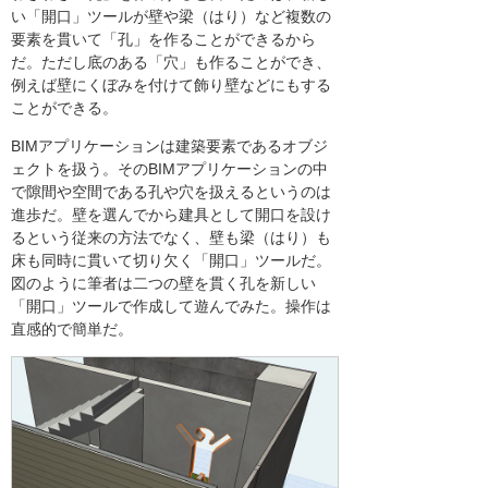
い「開口」ツールが壁や梁（はり）など複数の
要素を貫いて「孔」を作ることができるから
だ。ただし底のある「穴」も作ることができ、
例えば壁にくぼみを付けて飾り壁などにもする
ことができる。
BIMアプリケーションは建築要素であるオブジ
ェクトを扱う。そのBIMアプリケーションの中
で隙間や空間である孔や穴を扱えるというのは
進歩だ。壁を選んでから建具として開口を設け
るという従来の方法でなく、壁も梁（はり）も
床も同時に貫いて切り欠く「開口」ツールだ。
図のように筆者は二つの壁を貫く孔を新しい
「開口」ツールで作成して遊んでみた。操作は
直感的で簡単だ。