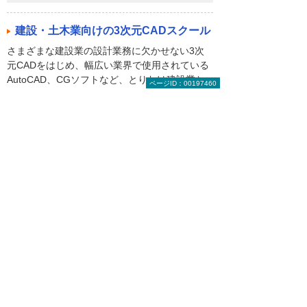
建設・土木業向けの3次元CADスクール
さまざまな建設業の設計業務に欠かせない3次
元CADをはじめ、幅広い業界で使用されている
AutoCAD、CGソフトなど、とりわけ建設業と
ページID：00197460
関連性の高いコースをそろえました。
お役立ち情報トップへ戻る
ナビゲーションメニュー
ビジネスお役立ち情報
がんばる企業応援マガジン
即効！ ITライブラリー
トラブル解決！ 情シスの現場