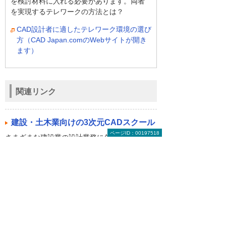
を検討材料に入れる必要があります。両者
を実現するテレワークの方法とは？
CAD設計者に適したテレワーク環境の選び
方（CAD Japan.comのWebサイトが開き
ます）
関連リンク
建設・土木業向けの3次元CADスクール
ページID：00197518
さまざまな建設業の設計業務に欠かせない3次
元CADをはじめ、幅広い業界で使用されている
AutoCAD、CGソフトなど、とりわけ建設業と
関連性の高いコースをそろえました。
お役立ち情報トップへ戻る