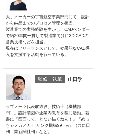
大手メーカーの宇宙航空事業部門にて、設計
から納品までのプロセス管理を担当。
製造業での実務経験を生かし、CADベンダー
で約20年間一貫して製造業向けに3D CADの
営業技術などを担当。
現在はフリーランスとして、効果的なCAD導
入を支援する活動を行っている。
監修・執筆
山田学
ラブノーツ代表取締役、技術士（機械部
門）。設計製図の企業内教育を種に活動。著
書に『図面って、どない描くねん！』『めっ
ちゃメカメカ！ リンク機構99→∞』（共に日
刊工業新聞社刊）など。