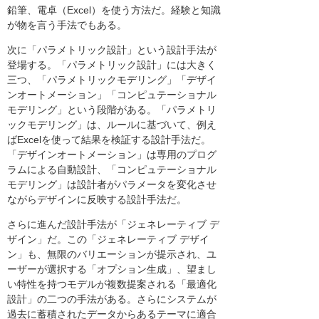
鉛筆、電卓（Excel）を使う方法だ。経験と知識
が物を言う手法でもある。
次に「パラメトリック設計」という設計手法が
登場する。「パラメトリック設計」には大きく
三つ、「パラメトリックモデリング」「デザイ
ンオートメーション」「コンピュテーショナル
モデリング」という段階がある。「パラメトリ
ックモデリング」は、ルールに基づいて、例え
ばExcelを使って結果を検証する設計手法だ。
「デザインオートメーション」は専用のプログ
ラムによる自動設計、「コンピュテーショナル
モデリング」は設計者がパラメータを変化させ
ながらデザインに反映する設計手法だ。
さらに進んだ設計手法が「ジェネレーティブ デ
ザイン」だ。この「ジェネレーティブ デザイ
ン」も、無限のバリエーションが提示され、ユ
ーザーが選択する「オプション生成」、望まし
い特性を持つモデルが複数提案される「最適化
設計」の二つの手法がある。さらにシステムが
過去に蓄積されたデータからあるテーマに適合