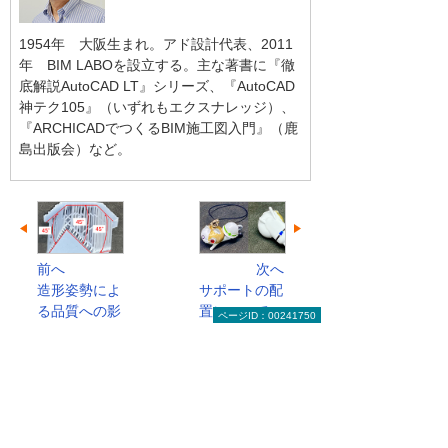
1954年 大阪生まれ。アド設計代表、2011
年 BIM LABOを設立する。主な著書に『徹
底解説AutoCAD LT』シリーズ、『AutoCAD
神テク105』（いずれもエクスナレッジ）、
『ARCHICADでつくるBIM施工図入門』（鹿
島出版会）など。
前へ
次へ
造形姿勢によ
サポートの配
る品質への影
置について
ページID：00241750
響につ...
【光造...
実務者のためのCAD読本のトップへ
関連リンク