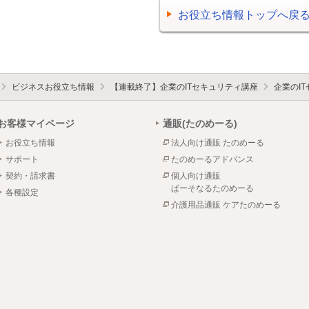
お役立ち情報トップへ戻
ビジネスお役立ち情報
【連載終了】企業のITセキュリティ講座
企業のI
お客様マイページ
通販(たのめーる)
お役立ち情報
法人向け通販 たのめーる
サポート
たのめーるアドバンス
契約・請求書
個人向け通販
ぱーそなるたのめーる
各種設定
介護用品通販 ケアたのめーる