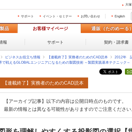
大塚
サポート
イベント・セミナー
お問い合わせ
English
製品
お客様マイページ
通販（たのめーる
情報
サポート
契約・請求書
ビジネスお役立ち情報
【連載終了】実務者のためのCAD読本
2012年
戦えるGLOBALエンジニアになるための製図技術 ～製図実践基本テクニック～ 2n
【連載終了】実務者のためのCAD読本
【アーカイブ記事】以下の内容は公開日時点のものです。
最新の情報とは異なる可能性がありますのでご注意ください
図形を理解しやすくする投影図の選択【世