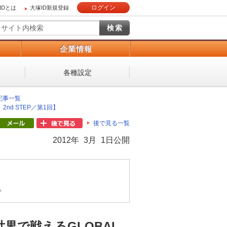
ログイン
IDとは
大塚ID新規登録
）
企業情報
各種設定
 記事一覧
d STEP／第1回】
後で見る一覧
2012年 3月 1日公開
。
界で戦えるGLOBAL