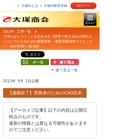
大塚IDとは
大塚ID新規登録
ログイン
2012年 記事一覧
寸法がばらつくことを忘れるな【世界で戦えるGLOBALエ
ンジニアになるための製図技術 ～製図実践基本テクニック
～ 2nd STEP／第4回】
後で見る一覧
2012年 9月 1日公開
【連載終了】実務者のためのCAD読本
【アーカイブ記事】以下の内容は公開日
時点のものです。
最新の情報とは異なる可能性があります
のでご注意ください。