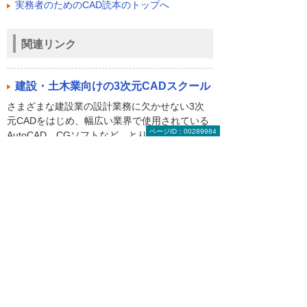
実務者のためのCAD読本のトップへ
関連リンク
建設・土木業向けの3次元CADスクール
さまざまな建設業の設計業務に欠かせない3次
元CADをはじめ、幅広い業界で使用されている
ページID：00289984
AutoCAD、CGソフトなど、とりわけ建設業と
関連性の高いコースをそろえました。
お役立ち情報トップへ戻る
ナビゲーションメニュー
ビジネスお役立ち情報
がんばる企業応援マガジン