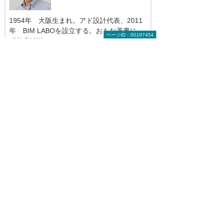
1954年 大阪生まれ。アド設計代表、2011
年 BIM LABOを設立する。おもな著書に
ページID：00197454
『徹底解説AutoCAD LT』シリーズ、
『AutoCAD神テク105』（いずれもエクスナ
レッジ）、『ARCHICADでつくるBIM施工図
入門』（鹿島出版会）など。
前へ
次へ
サーフェスの
「フィーチャ
利用方法【モ
ーの履歴」を
デリン...
使いこ...
実務者のためのCAD読本のトップへ
関連リンク