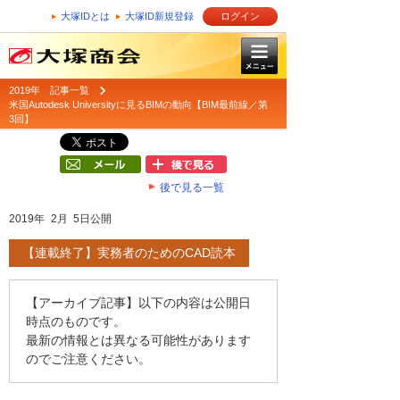
大塚IDとは
大塚ID新規登録
ログイン
2019年 記事一覧
米国Autodesk Universityに見るBIMの動向【BIM最前線／第
3回】
後で見る一覧
2019年 2月 5日公開
【連載終了】実務者のためのCAD読本
【アーカイブ記事】以下の内容は公開日
時点のものです。
最新の情報とは異なる可能性があります
のでご注意ください。