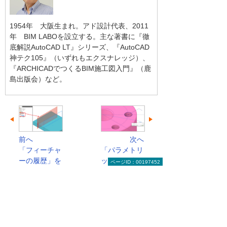
1954年 大阪生まれ。アド設計代表、2011
年 BIM LABOを設立する。主な著書に『徹
底解説AutoCAD LT』シリーズ、『AutoCAD
神テク105』（いずれもエクスナレッジ）、
『ARCHICADでつくるBIM施工図入門』（鹿
島出版会）など。
前へ
次へ
「フィーチャ
「パラメトリ
ーの履歴」を
ック」を使い
ページID：00197452
使いこ...
こなす...
実務者のためのCAD読本のトップへ