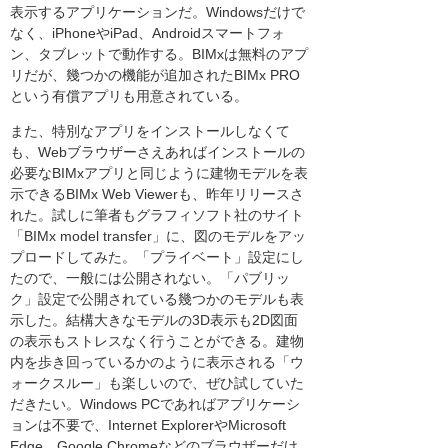
表示するアプリケーションだ。Windowsだけで
なく、iPhoneやiPad、Androidスマートフォ
ン、タブレットで動作する。BIMxは無料のアプ
リだが、幾つかの機能が追加されたBIMx PRO
という有償アプリも用意されている。
また、特別なアプリをインストールしなくて
も、Webブラウザーさえあればインストールの
必要なBIMxアプリと同じように建物モデルを表
示できるBIMx Web Viewerも、昨年リリースさ
れた。試しに筆者もグラフィソフト社のサイト
「BIMx model transfer」に、図のモデルをアッ
プロードしてみた。「プライベート」設定にし
たので、一般には公開されない。「パブリッ
ク」設定で公開されている幾つかのモデルも表
示した。結構大きなモデルの3D表示も2D図面
の表示もストレスなく行うことができる。建物
内を歩き回っているかのように表示される「ウ
ォークスルー」も楽しいので、ぜひ試していた
だきたい。Windows PCであればアプリケーシ
ョンは不要で、Internet ExplorerやMicrosoft
Edge、Google Chromeなどのブラウザーだけ