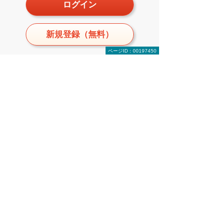
ログイン
新規登録（無料）
ページID：00197450
監修・執筆
鈴木 裕二
1954年 大阪生まれ。アド設計代表、2011
年 BIM LABOを設立する。主な著書に『徹
底解説AutoCAD LT』シリーズ、『AutoCAD
神テク105』（いずれもエクスナレッジ）、
『ARCHICADでつくるBIM施工図入門』（鹿
島出版会）など。