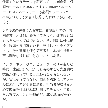
仕事」というテーマを変更して「共同作業に必
須のツールBIM 360」とする。BIMオペレータ
ー、BIMマネージャーにも必須のツールBIM
360なのでそう大きく脱線したわけでもないだ
ろう。
BIM 360の解説に入る前に、建築設計での「共
同作業」とは何かを考えてみよう。建築設計は
もちろん一人ではできない。意匠設計以外に構
造、設備の専門家もいる。発注したクライアン
トも、その建築を使う第三者も、地域や行政の
声も聞かなければいけないこともある。
インターネットやコンピューターのITが進んだ
時代、建築設計ではきっとものすごく先進的な
技術が使われていると思われるかもしれない
が、実はそうでもない。図面をPDFにしてメー
ルに添付して関係者に送る。担当者が取りまと
めて図面を仕上げ紙に印刷してチェックする。
その程度のことが一般的だ。2Dの図面が中心
だ。