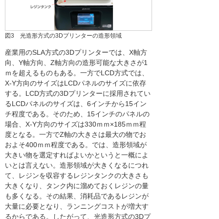
図3 光造形方式の3Dプリンターの造形領域
産業用のSLA方式の3Dプリンターでは、X軸方
向、Y軸方向、Z軸方向の造形可能な大きさが1
ｍを超えるものもある。一方でLCD方式では、
X-Y方向のサイズはLCDパネルのサイズに依存
する。LCD方式の3Dプリンターに採用されてい
るLCDパネルのサイズは、6インチから15イン
チ程度である。そのため、15インチのパネルの
場合、X-Y方向のサイズは330ｍｍ×185ｍｍ程
度となる。一方でZ軸の大きさは最大の物でお
およそ400ｍｍ程度である。では、造形領域が
大きい物を選定すればよいかというと一概によ
いとは言えない。造形領域が大きくなるにつれ
て、レジンを収容するレジンタンクの大きさも
大きくなり、タンク内に溜めておくレジンの量
も多くなる。その結果、消耗品であるレジンが
大量に必要となり、ランニングコストが増大す
るからである。したがって、光造形方式の3Dプ