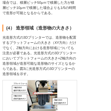
場合では、積層ピッチ50μｍで積層した方が積
層ピッチ10μｍで積層した場合よりも1/5の時間
で造形が可能となるからである。
(4） 造形領域（造形物の大きさ）
光造形方式の3Dプリンターでは、造形物を配置
するプラットフォームの大きさ（XY方向）だけ
でなく、Z軸方向における造形領域についても
注意が必要である。光造形方式の3Dプリンター
においてプラットフォームの大きさ×Z軸方向の
造形領域が造形可能な造形物のサイズとなるか
らである。図3に光造形方式の3Dプリンターの
造形領域を示す。