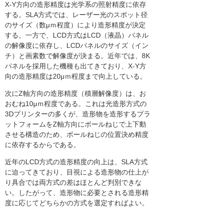
X-Y方向の造形精度は光学系の照射精度に依存
する。SLA方式では、レーザー光のスポット径
のサイズ（数μｍ程度）により造形精度が決定
する。一方で、LCD方式はLCD（液晶）パネル
の解像度に依存し、LCDパネルのサイズ（イン
チ）と画素数で解像度が決まる。近年では、8K
パネルを採用した機種も出てきており、X-Y方
向の造形精度は20μｍ程度まで向上している。
次にZ軸方向の造形精度（積層解像度）は、お
おむね10μｍ程度である。これは光造形方式の
3Dプリンターの多くが、造形物を造形するプラ
ットフォームをZ軸方向にボールねじで上下動
させる構造のため、ボールねじの位置決め精度
に依存するからである。
近年のLCD方式の造形精度の向上は、SLA方式
に迫ってきており、目視による造形物の仕上が
り具合では両方式の差はほとんど判別できな
い。したがって、造形物に必要とされる造形精
度に応じてどちらかの方式を選定すればよい。