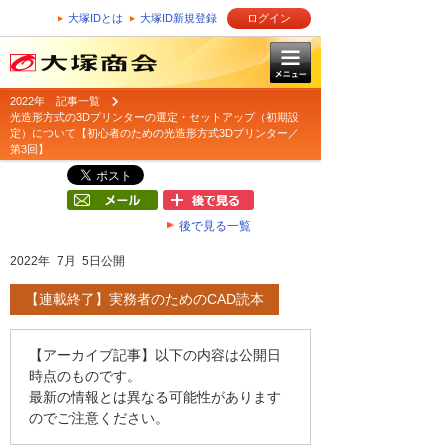
大塚IDとは
大塚ID新規登録
ログイン
2022年 記事一覧
光造形方式の3Dプリンターの選定・セットアップ（初期設
定）について【初心者のための光造形方式3Dプリンター／
第3回】
後で見る一覧
2022年 7月 5日公開
【連載終了】実務者のためのCAD読本
【アーカイブ記事】以下の内容は公開日
時点のものです。
最新の情報とは異なる可能性があります
のでご注意ください。