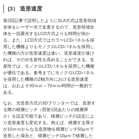
(3） 造形速度
第2回記事で説明したようにSLA方式は造形領域
全体をレーザー光で走査するので、造形領域全
体を一括露光するLCD方式よりも時間が掛か
る。また、LCD方式ではカラーLCDパネルを採
用した機種よりもモノクロLCDパネルを採用し
た機種の方が造形速度は速い。造形速度が速け
れば、その分生産性を高めることができる。生
産性では、モノクロLCDパネルを採用した機種
が優位である。参考までにモノクロLCDパネル
を採用した機種のZ軸方向における造形速度
は、おおよそ30ｍｍ～70ｍｍ/時間が一般的で
ある。
なお、光造形方式の3Dプリンターでは、造形す
る際の積層ピッチ（照射1回あたりの積層厚
さ）を設定可能であり、積層ピッチの設定によ
り造形速度も変化する。例えば、積層する厚さ
が10ｍｍからなる造形物を積層ピッチ50μｍで
造形した場合と、積層ピッチ10μｍで積層した