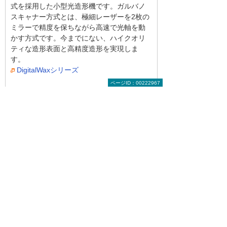
式を採用した小型光造形機です。ガルバノ
スキャナー方式とは、極細レーザーを2枚の
ミラーで精度を保ちながら高速で光軸を動
かす方式です。今までにない、ハイクオリ
ティな造形表面と高精度造形を実現しま
す。
DigitalWaxシリーズ
ページID：00222967
関連リンク
建設・土木業向けの3次元CADスクール
さまざまな建設業の設計業務に欠かせない3次
元CADをはじめ、幅広い業界で使用されている
AutoCAD、CGソフトなど、とりわけ建設業と
関連性の高いコースをそろえました。
お役立ち情報トップへ戻る