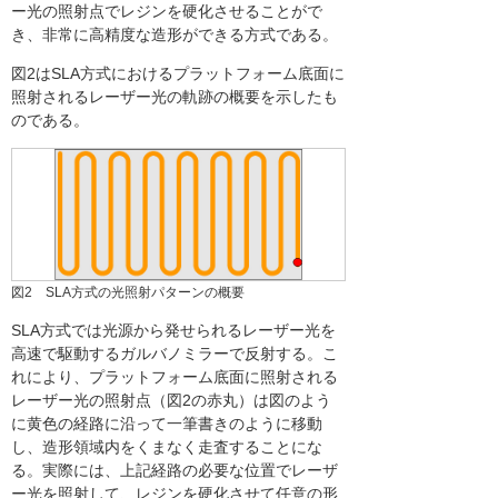
ー光の照射点でレジンを硬化させることがで
き、非常に高精度な造形ができる方式である。
図2はSLA方式におけるプラットフォーム底面に
照射されるレーザー光の軌跡の概要を示したも
のである。
図2 SLA方式の光照射パターンの概要
SLA方式では光源から発せられるレーザー光を
高速で駆動するガルバノミラーで反射する。こ
れにより、プラットフォーム底面に照射される
レーザー光の照射点（図2の赤丸）は図のよう
に黄色の経路に沿って一筆書きのように移動
し、造形領域内をくまなく走査することにな
る。実際には、上記経路の必要な位置でレーザ
ー光を照射して、レジンを硬化させて任意の形