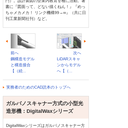
門）。設計製図の企業内教育を種に活動。著
書に『図面って、どない描くねん！』『めっ
ちゃメカメカ！ リンク機構99→∞』（共に日
刊工業新聞社刊）など。
前へ
次へ
鋼構造モデル
LiDARスキャ
と構造接合
ンからモデル
【（続...
へ【（...
実務者のためのCAD読本のトップへ
ガルバノスキャナー方式の小型光
造形機：DigitalWaxシリーズ
DigitalWaxシリーズはガルバノスキャナー方