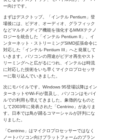
ー向けです。
まずはデスクトップ。「インテル Pentium」登
場後には、ビデオ、オーディオ、グラフィック
などマルチメディア機能を強化するMMXテクノ
ロジーを統合した「インテル Pentium II」、イ
ンターネット・ストリーミングSIMD拡張命令に
対応した「インテル Pentium III」へと発展して
いきます。パソコンの用途がビデオ再生やスト
リーミングへと広がるにつれ、インテルは時流
に対応した技術をいち早くマイクロプロセッサ
ーに取り込んでいきました。
次にモバイルです。Windows 95登場以降はイン
ターネットやWi-Fiが普及し、パソコンはモバイ
ルでの利用も増えてきました。象徴的なものと
して2003年に発表された「Centrino」がありま
す。日本では鳥が踊るコマーシャルが評判にな
りました。
「Centrino」はマイクロプロセッサーではなく
ノートパソコン向けプラットフォームのブラン