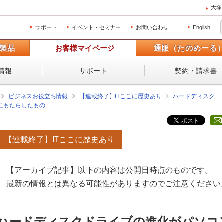
大塚
サポート
イベント・セミナー
お問い合わせ
English
製品
お客様マイページ
通販（たのめーる
情報
サポート
契約・請求書
ビジネスお役立ち情報
【連載終了】ITここに歴史あり
ハードディスク
にもたらしたもの
【連載終了】ITここに歴史あり
【アーカイブ記事】以下の内容は公開日時点のものです。
最新の情報とは異なる可能性がありますのでご注意ください
ハードディスクドライブの進化がパソコ