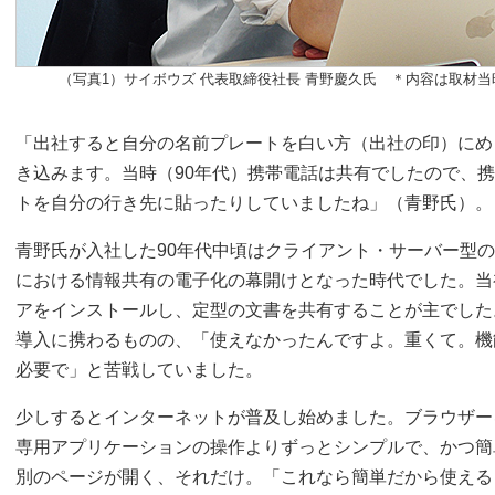
（写真1）サイボウズ 代表取締役社長 青野慶久氏 ＊内容は取材
「出社すると自分の名前プレートを白い方（出社の印）にめ
き込みます。当時（90年代）携帯電話は共有でしたので、
トを自分の行き先に貼ったりしていましたね」（青野氏）。
青野氏が入社した90年代中頃はクライアント・サーバー型
における情報共有の電子化の幕開けとなった時代でした。当
アをインストールし、定型の文書を共有することが主でした
導入に携わるものの、「使えなかったんですよ。重くて。機
必要で」と苦戦していました。
少しするとインターネットが普及し始めました。ブラウザー
専用アプリケーションの操作よりずっとシンプルで、かつ簡
別のページが開く、それだけ。「これなら簡単だから使える