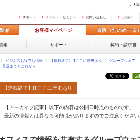
大塚
サポート
イベント・セミナー
お問い合わせ
English
製品
お客様マイページ
通販（たのめーる
情報
サポート
契約・請求書
ビジネスお役立ち情報
【連載終了】ITここに歴史あり
グループウェア
、普及までとこれから
【連載終了】ITここに歴史あり
【アーカイブ記事】以下の内容は公開日時点のものです。
最新の情報とは異なる可能性がありますのでご注意ください
オフィスで情報を共有するグループウェ