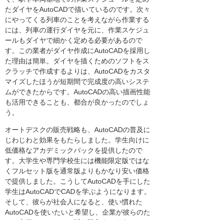
たダイヤをAutoCADで描いているのです。次々
にやってくる列車のことを考えながら作業する
には、列車の運行ダイヤを元に、作業スケジュ
ールもダイヤで細かく定める必要があるので
す。この業者がダイヤ作成にAutoCADを採用し
た理由は簡単。ダイヤを描くためのソフトをス
クラッチで作成するよりは、AutoCADをカスタ
マイズしたほうが短期間で完成度の高いシステ
ムができたからです。AutoCADの高い描画性能
も活用できることも、都合が良かったのでしょ
う。
オートデスクの販売戦略も、AutoCADの普及に
じわじわと効果をもたらしました。学生向けに
低価格なアカデミックパックを提供したので
す。大学生や専門学校生には機能限定版ではな
くフルセット版を通常版よりもかなり安い価格
で提供しました。こうしてAutoCADを手にした
学生はAutoCADでCADを学ぶようになります。
そして、彼らが社会人になると、使い慣れた
AutoCADを使いたいと希望し、企業が彼らのた