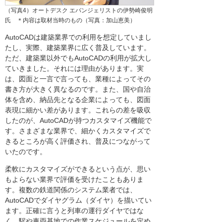
（写真4）オートデスク エバンジェリストの伊勢崎俊明
氏 ＊内容は取材当時のもの（写真：加山恵美）
AutoCADは建築業界での利用を想定していまし
たし、実際、建築業界に広く普及しています。
ただ、建築業以外でもAutoCADの利用が拡大し
ていきました。それには理由があります。実
は、図面と一言で言っても、業種によってその
書き方が大きく異なるのです。また、国や自治
体を含め、納品先となる企業によっても、図面
表現に細かい差があります。これらの差を吸収
したのが、AutoCADが持つカスタマイズ機能で
す。さまざまな業界で、細かくカスタマイズで
きるところが高く評価され、普及につながって
いたのです。
柔軟にカスタマイズができるという点が、思い
もよらない業界で評価を受けたこともありま
す。複数の鉄道関係のシステム業者では、
AutoCADでダイヤグラム（ダイヤ）を描いてい
ます。正確に言うと列車の運行ダイヤではな
く、駅や車両基地での作業スケジュールを定め