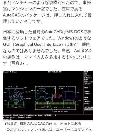
まだベンチャーのような規模だったので、事務
室はマンションの一室でした。在庫である
AutoCADのパッケージは、押し入れに入れて管
理していたそうです。
日本に登場した当時のAutoCADはMS-DOSで稼
働するソフトウェアでした。Windowsのような
GUI（Graphical User Interface）はまだ一般的
なものではありませんでした。当然、AutoCAD
の操作はコマンド入力を多用するものになりま
す（写真3）。
（写真3）初期のAutoCADの画面。画面下にある
「Command：」という表示は、ユーザーにコマンド入