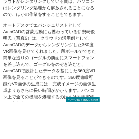
ラウドがレンダリングしている間は、パソコン
はレンダリング処理から解放されることになる
ので、ほかの作業をすることもできます。
オートデスクでエバンジェリストとして
AutoCADの啓蒙活動にも携わっている伊勢崎俊
明氏（写真5）は、クラウドの活用例として、
AutoCADのデータからレンダリングした360度
VR画像を見せてくれました。段ボールでできた
簡単な造りのゴーグルの前面にスマートフォン
を差し込んで、ゴーグルをのぞき込むと、
AutoCADで設計したデータを基にした360度VR
画像を見ることができるのです。360度俯瞰可
能なVR画像の生成には、完成イメージの画像生
成よりもさらに長い時間がかかります。パソコ
ン上で全ての機能を処理するのはもはや現実的
ページID：00296899
ではありません。