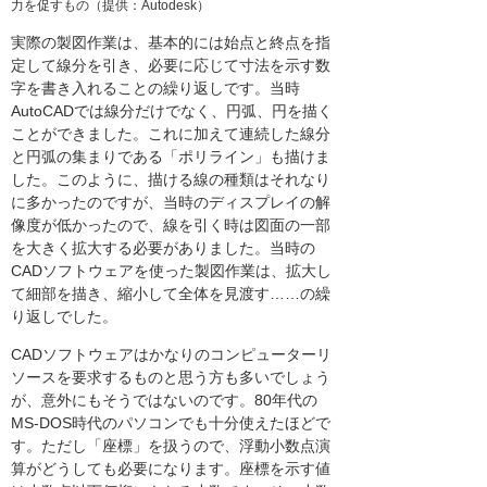
力を促すもの（提供：Autodesk）
実際の製図作業は、基本的には始点と終点を指
定して線分を引き、必要に応じて寸法を示す数
字を書き入れることの繰り返しです。当時
AutoCADでは線分だけでなく、円弧、円を描く
ことができました。これに加えて連続した線分
と円弧の集まりである「ポリライン」も描けま
した。このように、描ける線の種類はそれなり
に多かったのですが、当時のディスプレイの解
像度が低かったので、線を引く時は図面の一部
を大きく拡大する必要がありました。当時の
CADソフトウェアを使った製図作業は、拡大し
て細部を描き、縮小して全体を見渡す……の繰
り返しでした。
CADソフトウェアはかなりのコンピューターリ
ソースを要求するものと思う方も多いでしょう
が、意外にもそうではないのです。80年代の
MS-DOS時代のパソコンでも十分使えたほどで
す。ただし「座標」を扱うので、浮動小数点演
算がどうしても必要になります。座標を示す値