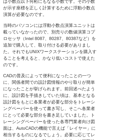
は小数点以下何桁にもなる小数です。その小数
が示す座標を正しく計算するために浮動小数点
演算が必要なのです。
当時のパソコンには浮動小数点演算ユニットは
載っていなかったので、別売りの数値演算コプ
ロセッサ（Intel 8087、80287、80387など）を
追加で購入して、取り付ける必要がありまし
た。それでもUNIXワークステーションを購入す
ることを考えると、かなり低いコストで使えた
のです。
CADの普及によって便利になったことの一つ
に、関係者間での設計図情報のやり取りが簡単
になったことが挙げられます。前回述べたよう
に、設計図を手描きしていた頃は、基本となる
設計図をもとに各業者が必要な部分をトレーシ
ングペーパーを使って書き写し、そこへ各業者
にとって必要な部分を書き足していました。ト
レーシングペーパーを使った各専門業者向け図
面は、AutoCADの機能で言えば「レイヤー」に
相当するものになるでしょう。必要に応じてレ