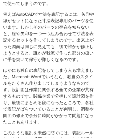
で使ってしまうのです。
例えばAutoCADで寸法を表記するには、矢印や
線がセットになった寸法表記専用のパーツを使
います。しかしそのパーツの存在を知らない
と、線や矢印を一つ一つ組み合わせて寸法を表
記するセットを作ってしまうのです。出来上が
った図面は同じに見えても、後で誰かが修正し
ようとすると、誰かが我流で作った部分の扱い
に手を焼いて保守が難しくなるのです。
ほかにも独自の表記をしてしまう人も増えまし
た。Microsoft Wordでいうなら、独自のスタイ
ルをたくさん作り出してしまうようなもので
す。設計図は作業に関係する全ての企業が共有
するものです。関係企業で分担して設計図を作
り、最後にまとめる段になったところで、各社
で表記がばらついていることが判明し、調整や
図面の修正で余分に時間がかかって問題になっ
たこともあります。
このような混乱を未然に防ぐには、表記ルール