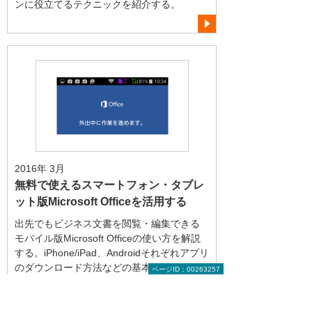
ンに役立てるテクニックを紹介する。
2016年 3月
無料で使えるスマートフォン・タブレ
ット版Microsoft Officeを活用する
出先でもビジネス文書を閲覧・編集できる
モバイル版Microsoft Officeの使い方を解説
する。iPhone/iPad、Androidそれぞれアプリ
のダウンロード方法などの基本操作にはじ
ページID：00263257
まり、有料のOffice 365サブスクリプション
を利用することで使えるプレミアム機能ま
でを紹介。無料で使える機能が明確に分か