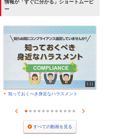
情報が「すぐに分かる」ショートムービ
ー
3:21
知っておくべき身近なハラスメント
Prev
Next
1
2
3
4
5
6
7
8
9
10
11
12
すべての動画を見る