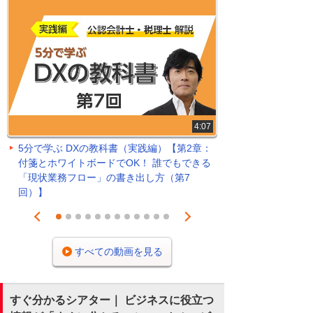
4:07
5分で学ぶ DXの教科書（実践編）【第2章：
付箋とホワイトボードでOK！ 誰でもできる
「現状業務フロー」の書き出し方（第7
回）】
Prev
Next
1
2
3
4
5
6
7
8
9
10
11
12
すべての動画を見る
すぐ分かるシアター｜ ビジネスに役立つ