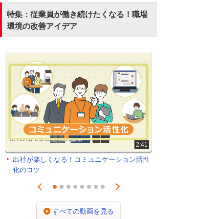
特集：従業員が働き続けたくなる！職場
環境の改善アイデア
2:41
出社が楽しくなる！コミュニケーション活性
化のコツ
Prev
Next
1
2
3
4
5
6
7
8
すべての動画を見る