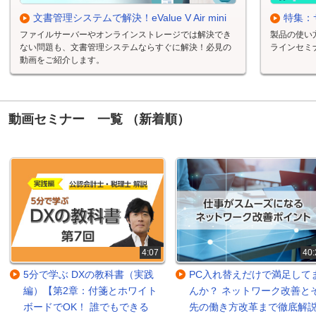
文書管理システムで解決！eValue V Air mini
特集：
ファイルサーバーやオンラインストレージでは解決でき
製品の使い
ない問題も、文書管理システムならすぐに解決！必見の
ラインセミ
動画をご紹介します。
動画セミナー 一覧 （新着順）
4:07
40:
5分で学ぶ DXの教科書（実践
PC入れ替えだけで満足して
編）【第2章：付箋とホワイト
んか？ ネットワーク改善と
ボードでOK！ 誰でもできる
先の働き方改革まで徹底解