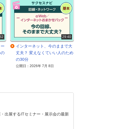
32
29:40
メー
インターネット、今のままで大
めの
丈夫？ 変えなくていい人のため
の30分
公開日：2026年 7月 8日
・出展するITセミナー・展示会の最新