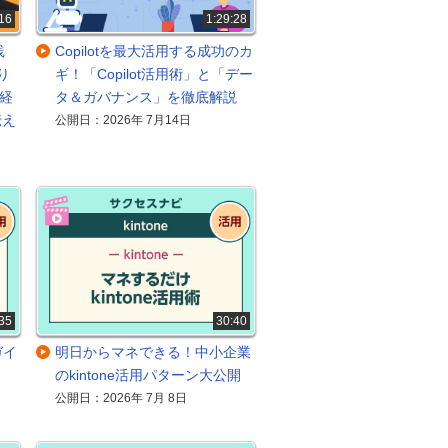
16
1:29:28
践
Copilotを最大活用する成功のカ
り
ギ！「Copilot活用術」と「デー
 経
タ＆ガバナンス」を徹底解説
伝え
公開日：2026年 7月14日
35
30:40
用ガイ
明日からマネできる！中小企業
のkintone活用パターン大公開
公開日：2026年 7月 8日