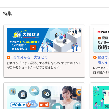
特集
5分で分かる！大塚ゼミ
動画でわ
略ガイ
お客様が「いま」必要とする情報を5分ですぐにポイント
が分かるショートムービでご紹介します。
Micros
口で紹介す