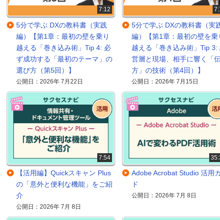
7:12
7:
5分で学ぶ DXの教科書（実践
5分で学ぶ DXの教科書（実
編）【第1章：最初の壁を乗り
編）【第1章：最初の壁を乗
越える「巻き込み術」Tip 4: 必
越える「巻き込み術」Tip 3:
ず成功する「最初のテーマ」の
営層と現場、相手に響く「
選び方（第5回）】
方」の技術（第4回）】
公開日：2026年 7月22日
公開日：2026年 7月15日
7:54
35:
【活用編】Quickスキャン Plus
Adobe Acrobat Studio 活
の「意外と便利な機能」をご紹
ド
介
公開日：2026年 7月 8日
公開日：2026年 7月 8日