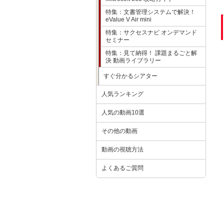
特集：文書管理システムで解決！
eValue V Air mini
特集：サクセスナビ オンデマンド
セミナー
特集：見て納得！ 課題まるごと解
決 動画ライブラリー
すぐ分かるシアター
人気ランキング
人気の動画10選
その他の動画
動画の視聴方法
よくあるご質問