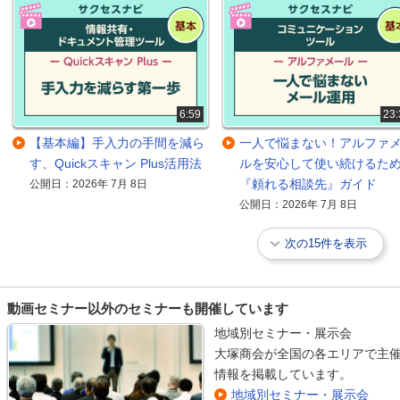
6:59
23:
【基本編】手入力の手間を減ら
一人で悩まない！アルファ
す、Quickスキャン Plus活用法
ルを安心して使い続けるた
『頼れる相談先』ガイド
公開日：2026年 7月 8日
公開日：2026年 7月 8日
次の15件を表示
動画セミナー以外のセミナーも開催しています
地域別セミナー・展示会
大塚商会が全国の各エリアで主催
情報を掲載しています。
地域別セミナー・展示会